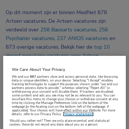
Op dit moment zijn er binnen MedNet 878
Artsen vacatures. De Artsen vacatures zijn
verdeeld over
258 Basisarts vacatures
,
256
Psychiater vacatures
,
237 ANIOS vacatures
en
873 overige vacatures.
Bekijk hier de
top 10
meest populaire vacatures voor Artsen
.
JobAlert instellen
We Care About Your Privacy
We and our
887
partners store and access personal data, like browsing
data or unique identifiers, on your device. Selecting "I Accept" enables
tracking technologies to support the purposes shown under "we and our
We hebben
878
vacatures voor je gevonden
partners process data to provide," whereas selecting "Reject All" or
withdrawing your consent will disable them. If trackers are disabled,
some content and ads you see may not be as relevant to you. You can
resurface this menu to change your choices or withdraw consent at any
03-08-2026
time by clicking the Manage Preferences link on the bottom of the
webpage [or the floating icon on the bottom-left of the webpage, if
applicable]. Your choices will have effect within our Website. For more
ANIOS
Uitgelicht
details, refer to our Privacy Policy.
Privacy statement
Parnassia Groep
, Rotterdam
Would you rather not? Then we only place essential and statistical
cookies, these do not record any data about you as a person