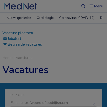
Menu
Zoeken
Alle vakgebieden
Cardiologie
Coronavirus (COVID-19)
Derm
Vacature plaatsen
Jobalert
Bewaarde vacatures
Home
|
Vacatures
Vacatures
IK ZOEK