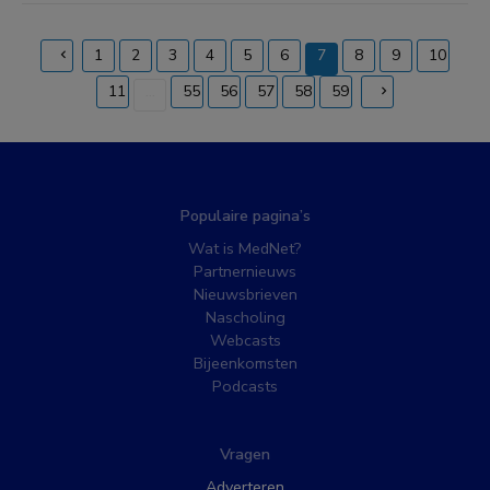
1
2
3
4
5
6
7
8
9
10
(current)
11
...
55
56
57
58
59
Populaire pagina’s
Wat is MedNet?
Partnernieuws
Nieuwsbrieven
Nascholing
Webcasts
Bijeenkomsten
Podcasts
Vragen
Adverteren