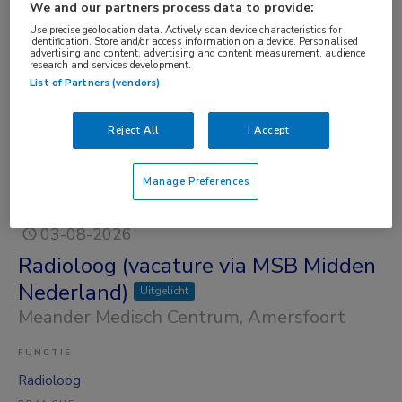
We and our partners process data to provide:
FUNCTIE
Use precise geolocation data. Actively scan device characteristics for
ANIOS
identification. Store and/or access information on a device. Personalised
advertising and content, advertising and content measurement, audience
BRANCHE
research and services development.
List of Partners (vendors)
GGZ
OPLEIDINGSNIVEAU
Reject All
I Accept
WO
DIENSTVERBAND
Manage Preferences
Fulltime
03-08-2026
Radioloog (vacature via MSB Midden
Nederland)
Uitgelicht
Meander Medisch Centrum
, Amersfoort
FUNCTIE
Radioloog