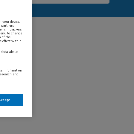
n your device.
 partners
em. If trackers
 menu to change
 of the
e effect within
y data about
ess information
research and
Accept