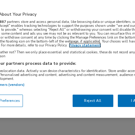
About Your Privacy
887
partners store and access personal data, like browsing data or unique identifiers, o
 Accept" enables tracking technologies to support the purposes shown under "we and our
 to provide," whereas selecting "Reject All" or withdrawing your consent will disable th
, some content and ads you see may not be as relevant to you. You can resurface this
 or withdraw consent at any time by clicking the Manage Preferences link on the bottom
the floating icon on the bottom-left of the webpage, if applicable]. Your choices will hav
For more details, refer to our Privacy Policy.
Privacy statement
ther not? Then we only place essential and statistical cookies, these do not record an
rson
ur partners process data to provide:
geolocation data. Actively scan device characteristics for identification. Store and/or acc
Solliciteer direct via Medische banenbank op uw
 Personalised advertising and content, advertising and content measurement, audience 
elopment.
 MedNet 867 Artsen vacatures. De Artsen
tners (vendors)
acatures
,
251 Psychiater vacatures
,
235 ANIOS
sultaten als
JobAlert ontvangen
of als
RSS-feed
references
Reject All
I 
laire vacatures voor Artsen
.