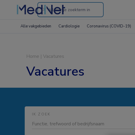
Search
through
Alle vakgebieden
Cardiologie
Coronavirus (COVID-19)
the
website
Home
|
Vacatures
Vacatures
IK ZOEK