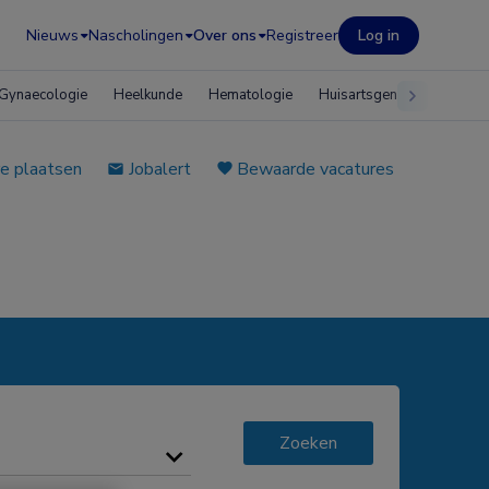
Nieuws
Nascholingen
Over ons
Registreer
Log in
Gynaecologie
Heelkunde
Hematologie
Huisartsgeneeskunde
e plaatsen
Jobalert
Bewaarde vacatures
Zoeken