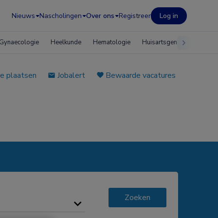
Nieuws
Nascholingen
Over ons
Registreer
Log in
Gynaecologie
Heelkunde
Hematologie
Huisartsgeneeskunde
e plaatsen
Jobalert
Bewaarde vacatures
Zoeken