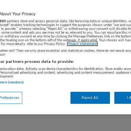
About Your Privacy
889
partners store and access personal data, like browsing data or unique identifiers, o
 Accept" enables tracking technologies to support the purposes shown under "we and our
verband
 to provide," whereas selecting "Reject All" or withdrawing your consent will disable th
, some content and ads you see may not be as relevant to you. You can resurface this
 or withdraw consent at any time by clicking the Manage Preferences link on the bottom
the floating icon on the bottom-left of the webpage, if applicable]. Your choices will hav
For more details, refer to our Privacy Policy.
Privacy statement
vacatures
ther not? Then we only place essential and statistical cookies, these do not record an
rson
ur partners process data to provide:
geolocation data. Actively scan device characteristics for identification. Store and/or acc
catures die aan uw zoekactie voldoen. Deze
 Personalised advertising and content, advertising and content measurement, audience 
elopment.
tners (vendors)
references
Reject All
I 