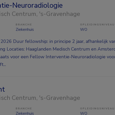
ntie-Neuroradiologie
isch Centrum
, 's-Gravenhage
BRANCHE
OPLEIDINGSNIVEAU
Ziekenhuis
WO
026 Duur fellowship: in principe 2 jaar, afhankelijk va
ring Locaties: Haaglanden Medisch Centrum en Amst
laats voor een Fellow Interventie-Neuroradiologie voor
t...
nt
isch Centrum
, 's-Gravenhage
BRANCHE
OPLEIDINGSNIVEAU
Ziekenhuis
WO