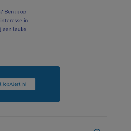
 Ben jij op
interesse in
j een leuke
l JobAlert in!