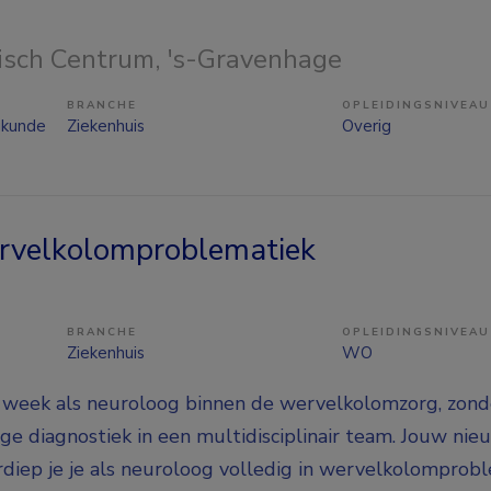
isch Centrum
, 's-Gravenhage
BRANCHE
OPLEIDINGSNIVEAU
gkunde
Ziekenhuis
Overig
ervelkolomproblematiek
BRANCHE
OPLEIDINGSNIVEAU
Ziekenhuis
WO
 week als neuroloog binnen de wervelkolomzorg, zond
ige diagnostiek in een multidisciplinair team. Jouw ni
rdiep je je als neuroloog volledig in wervelkolomprob