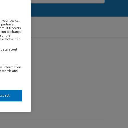
n your device.
 partners
em. If trackers
 menu to change
 of the
e effect within
y data about
ess information
research and
Accept