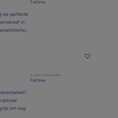
Fulltime
ij de perfecte
oorndreef in
alistische...
DIENSTVERBAND
Fulltime
roblematiek?
ciplinair
grijk om oog