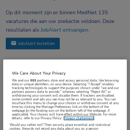
Op dit moment zijn er binnen MedNet 135
vacatures die aan uw zoekactie voldoen. Deze
resultaten als
JobAlert ontvangen
.
JobAlert instellen
We hebben
135
vacatures voor je gevonden
We Care About Your Privacy
04-08-2026
We and our
889
partners store and access personal data, like browsing
data or unique identifiers, on your device. Selecting "I Accept" enables
Teammanager Interne Geneeskunde
tracking technologies to support the purposes shown under "we and our
partners process data to provide," whereas selecting "Reject All" or
withdrawing your consent will disable them. If trackers are disabled,
Uitgelicht
some content and ads you see may not be as relevant to you. You can
resurface this menu to change your choices or withdraw consent at any
Maasstad Ziekenhuis
, Rotterdam
time by clicking the Manage Preferences link on the bottom of the
webpage [or the floating icon on the bottom-left of the webpage, if
applicable]. Your choices will have effect within our Website. For more
FUNCTIE
details, refer to our Privacy Policy.
Privacy statement
Would you rather not? Then we only place essential and statistical
Teammanager
cookies, these do not record any data about you as a person