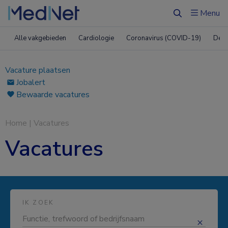
Menu
Zoeken
Alle vakgebieden
Cardiologie
Coronavirus (COVID-19)
Derm
Vacature plaatsen
Jobalert
Bewaarde vacatures
Home
|
Vacatures
Vacatures
IK ZOEK