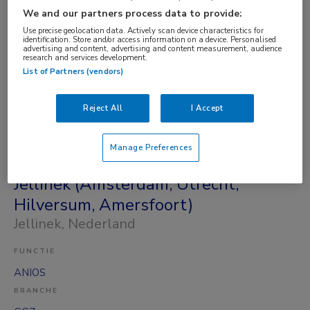
BRANCHE
We and our partners process data to provide:
Ziekenhuis
Use precise geolocation data. Actively scan device characteristics for
identification. Store and/or access information on a device. Personalised
OPLEIDINGSNIVEAU
advertising and content, advertising and content measurement, audience
research and services development.
HBO
List of Partners (vendors)
DIENSTVERBAND
Niet nader bepaald
Reject All
I Accept
Vandaag
Manage Preferences
ANIOS Verslavingsgeneeskunde –
Jellinek (Amsterdam, Utrecht,
Hilversum, Amersfoort)
Jellinek
, Nederland
FUNCTIE
ANIOS
BRANCHE