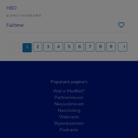
HBO
DIENSTVERBAND
Fulltime
1
2
3
4
5
6
7
8
9
(current)
Populaire pagina’s
Wat is MedNet?
Partnernieuws
Nieuwsbrieven
Nascholing
Webcasts
Bijeenkomsten
Podcasts