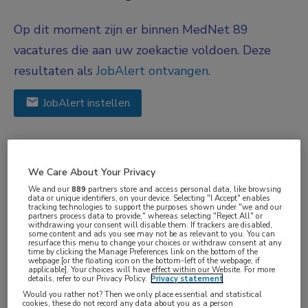
Op dit moment zijn er binnen MedNet 89
vacatures die aan uw zoekactie voldoen. Deze
resultaten als
JobAlert ontvangen
.
JobAlert instellen
We hebben
89
vacatures voor je gevonden
We Care About Your Privacy
Eergisteren
We and our
889
partners store and access personal data, like browsing
data or unique identifiers, on your device. Selecting "I Accept" enables
Ouderenpsychiater
tracking technologies to support the purposes shown under "we and our
partners process data to provide," whereas selecting "Reject All" or
GGz Centraal
, Almere
withdrawing your consent will disable them. If trackers are disabled,
some content and ads you see may not be as relevant to you. You can
resurface this menu to change your choices or withdraw consent at any
time by clicking the Manage Preferences link on the bottom of the
FUNCTIE
webpage [or the floating icon on the bottom-left of the webpage, if
applicable]. Your choices will have effect within our Website. For more
Psychiater
details, refer to our Privacy Policy.
Privacy statement
Would you rather not? Then we only place essential and statistical
BRANCHE
cookies, these do not record any data about you as a person