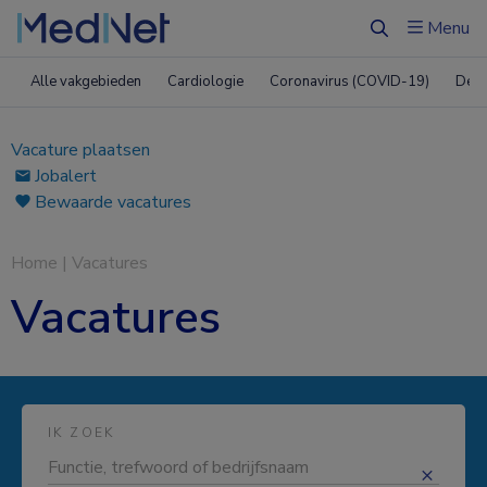
Menu
Zoeken
Alle vakgebieden
Cardiologie
Coronavirus (COVID-19)
Derm
Vacature plaatsen
Jobalert
Bewaarde vacatures
Home
|
Vacatures
Vacatures
IK ZOEK