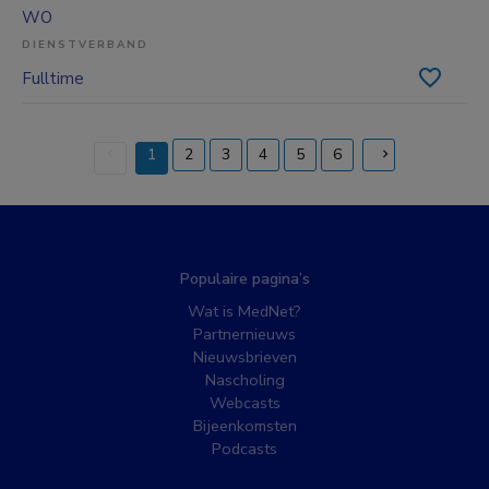
WO
DIENSTVERBAND
Fulltime
1
2
3
4
5
6
(current)
Populaire pagina’s
Wat is MedNet?
Partnernieuws
Nieuwsbrieven
Nascholing
Webcasts
Bijeenkomsten
Podcasts