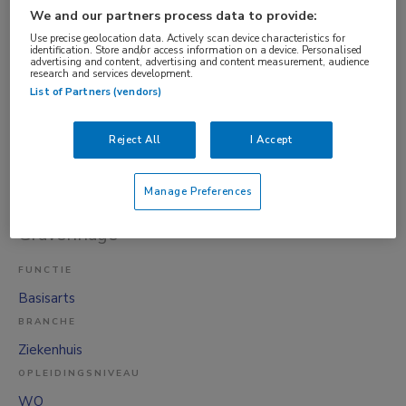
GGZ
We and our partners process data to provide:
OPLEIDINGSNIVEAU
Use precise geolocation data. Actively scan device characteristics for
identification. Store and/or access information on a device. Personalised
WO
advertising and content, advertising and content measurement, audience
research and services development.
DIENSTVERBAND
List of Partners (vendors)
Fulltime
Reject All
I Accept
07-08-2026
Medisch Student
Manage Preferences
Haaglanden Medisch Centrum
, 's-
Gravenhage
FUNCTIE
Basisarts
BRANCHE
Ziekenhuis
OPLEIDINGSNIVEAU
WO