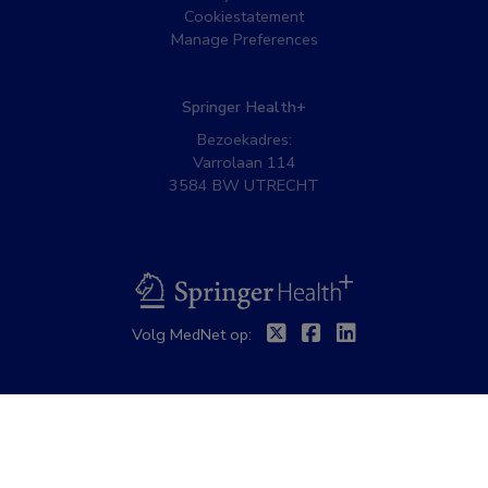
Cookiestatement
Manage Preferences
Springer Health+
Bezoekadres:
Varrolaan 114
3584 BW UTRECHT
BSL
Twitter
Facebook
Linkedin
Volg MedNet op: