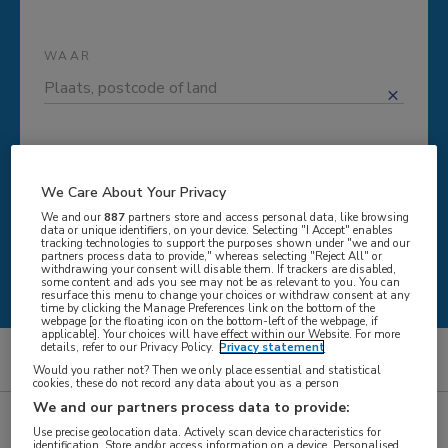
WAAR
STRAAL
We Care About Your Privacy
We and our
887
partners store and access personal data, like browsing
data or unique identifiers, on your device. Selecting "I Accept" enables
tracking technologies to support the purposes shown under "we and our
partners process data to provide," whereas selecting "Reject All" or
Zoeken
withdrawing your consent will disable them. If trackers are disabled,
some content and ads you see may not be as relevant to you. You can
resurface this menu to change your choices or withdraw consent at any
time by clicking the Manage Preferences link on the bottom of the
webpage [or the floating icon on the bottom-left of the webpage, if
applicable]. Your choices will have effect within our Website. For more
details, refer to our Privacy Policy.
Privacy statement
Sociaal domein
Would you rather not? Then we only place essential and statistical
cookies, these do not record any data about you as a person
We and our partners process data to provide:
Zoekresultaat gevonden vacatures
Use precise geolocation data. Actively scan device characteristics for
identification. Store and/or access information on a device. Personalised