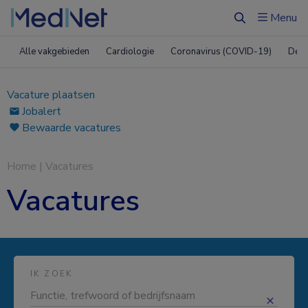
Menu
Zoeken
Alle vakgebieden
Cardiologie
Coronavirus (COVID-19)
Derm
Vacature plaatsen
Jobalert
Bewaarde vacatures
Home
|
Vacatures
Vacatures
IK ZOEK