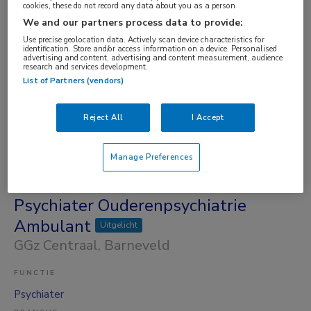
cookies, these do not record any data about you as a person
FUNCTIE
We and our partners process data to provide:
OK-assistent
Use precise geolocation data. Actively scan device characteristics for
identification. Store and/or access information on a device. Personalised
BRANCHE
advertising and content, advertising and content measurement, audience
research and services development.
Zelfstandige kliniek
List of Partners (vendors)
OPLEIDINGSNIVEAU
HBO
Reject All
I Accept
DIENSTVERBAND
Parttime
Manage Preferences
Vandaag
Psychiater Ouderenpsychiatrie
Ambulant
Uitgelicht
GGz Centraal
, Barneveld
FUNCTIE
Psychiater