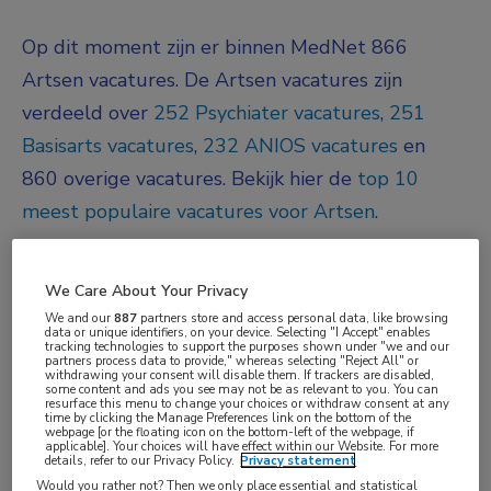
Op dit moment zijn er binnen MedNet 866
Artsen vacatures. De Artsen vacatures zijn
verdeeld over
252 Psychiater vacatures
,
251
Basisarts vacatures
,
232 ANIOS vacatures
en
860 overige vacatures.
Bekijk hier de
top 10
meest populaire vacatures voor Artsen
.
JobAlert instellen
We Care About Your Privacy
We and our
887
partners store and access personal data, like browsing
We hebben
866
vacatures voor je gevonden
data or unique identifiers, on your device. Selecting "I Accept" enables
tracking technologies to support the purposes shown under "we and our
partners process data to provide," whereas selecting "Reject All" or
withdrawing your consent will disable them. If trackers are disabled,
31-07-2026
some content and ads you see may not be as relevant to you. You can
resurface this menu to change your choices or withdraw consent at any
time by clicking the Manage Preferences link on the bottom of the
Operatieassistent
Uitgelicht
webpage [or the floating icon on the bottom-left of the webpage, if
applicable]. Your choices will have effect within our Website. For more
Soap Clinics
, Rotterdam
details, refer to our Privacy Policy.
Privacy statement
Would you rather not? Then we only place essential and statistical