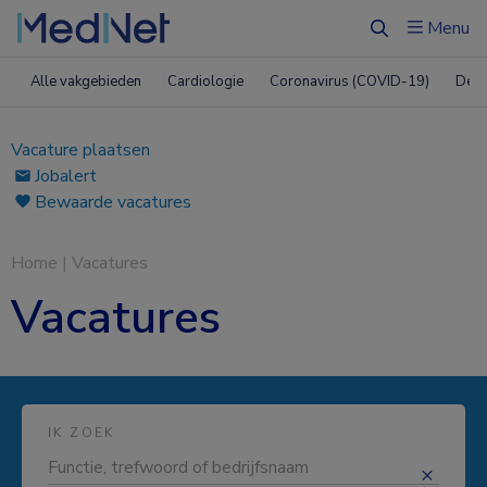
Menu
Zoeken
Alle vakgebieden
Cardiologie
Coronavirus (COVID-19)
Derm
Vacature plaatsen
Jobalert
Bewaarde vacatures
Home
|
Vacatures
Vacatures
IK ZOEK