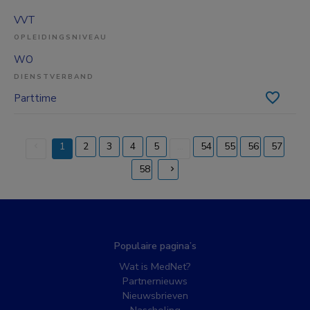
VVT
OPLEIDINGSNIVEAU
WO
DIENSTVERBAND
Parttime
1
2
3
4
5
...
54
55
56
57
(current)
58
Populaire pagina’s
Wat is MedNet?
Partnernieuws
Nieuwsbrieven
Nascholing