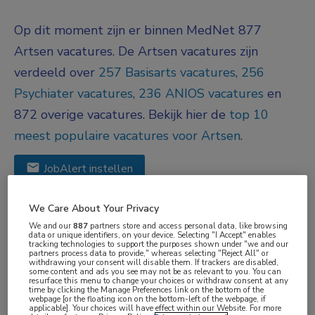
Op dit moment zijn er binnen MedNet 877
Artsen vacatures. De Artsen vacatures zijn
verdeeld over
257 Basisarts vacatures
,
256
Psychiater vacatures
,
236 ANIOS vacatures
en
872 overige vacatures.
Bekijk hier de
top 10
meest populaire vacatures voor Artsen
.
JobAlert instellen
We Care About Your Privacy
We hebben
877
vacatures voor je gevonden
We and our
887
partners store and access personal data, like browsing
data or unique identifiers, on your device. Selecting "I Accept" enables
tracking technologies to support the purposes shown under "we and our
31-07-2026
partners process data to provide," whereas selecting "Reject All" or
withdrawing your consent will disable them. If trackers are disabled,
some content and ads you see may not be as relevant to you. You can
Operatieassistent
Uitgelicht
resurface this menu to change your choices or withdraw consent at any
time by clicking the Manage Preferences link on the bottom of the
Soap Clinics
, Rotterdam
webpage [or the floating icon on the bottom-left of the webpage, if
applicable]. Your choices will have effect within our Website. For more