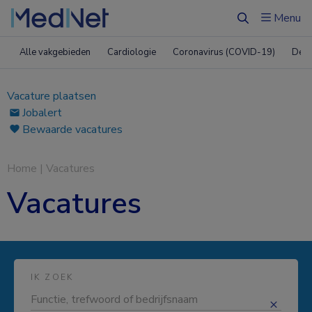
Menu
Zoeken
Alle vakgebieden
Cardiologie
Coronavirus (COVID-19)
Derm
Vacature plaatsen
Jobalert
Bewaarde vacatures
Home
|
Vacatures
Vacatures
IK ZOEK