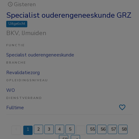
Gisteren
Specialist ouderengeneeskunde GRZ
Uitgelicht
BKV
, IJmuiden
FUNCTIE
Specialist ouderengeneeskunde
BRANCHE
Revalidatiezorg
OPLEIDINGSNIVEAU
WO
DIENSTVERBAND
Fulltime
1
2
3
4
5
...
55
56
57
58
(current)