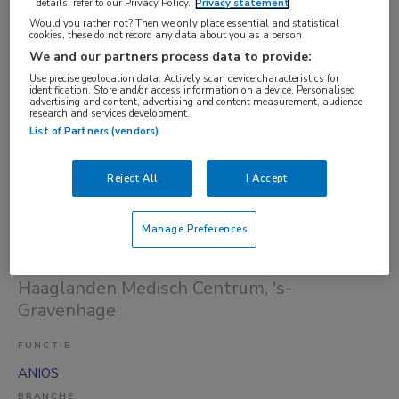
details, refer to our Privacy Policy.
Privacy statement
FUNCTIE
Would you rather not? Then we only place essential and statistical
cookies, these do not record any data about you as a person
OK-assistent
We and our partners process data to provide:
BRANCHE
Use precise geolocation data. Actively scan device characteristics for
Zelfstandige kliniek
identification. Store and/or access information on a device. Personalised
advertising and content, advertising and content measurement, audience
research and services development.
OPLEIDINGSNIVEAU
List of Partners (vendors)
HBO
DIENSTVERBAND
Reject All
I Accept
Parttime
Manage Preferences
Gisteren
ANIOS traineeship op maat
Uitgelicht
Haaglanden Medisch Centrum
, 's-
Gravenhage
FUNCTIE
ANIOS
BRANCHE