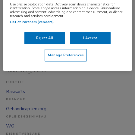
GGZ
Use precise geolocation data. Actively scan device characteristics for
identification. Store and/or access information on a device. Personalised
OPLEIDINGSNIVEAU
advertising and content, advertising and content measurement, audience
research and services development.
HBO
List of Partners (vendors)
DIENSTVERBAND
Niet nader bepaald
Reject All
I Accept
31-07-2026
Manage Preferences
Basisarts
Maandag
, Heel
FUNCTIE
Basisarts
BRANCHE
Gehandicaptenzorg
OPLEIDINGSNIVEAU
WO
DIENSTVERBAND