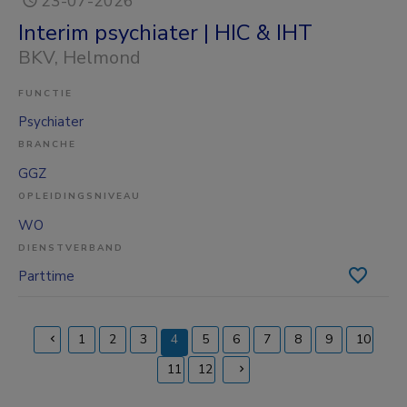
23-07-2026
Interim psychiater | HIC & IHT
BKV
, Helmond
FUNCTIE
Psychiater
BRANCHE
GGZ
OPLEIDINGSNIVEAU
WO
DIENSTVERBAND
Parttime
1
2
3
4
5
6
7
8
9
10
(current)
11
12