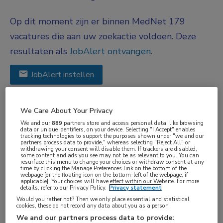
Op dit moment zijn er binnen MedNet 179
vacatures die aan uw zoekactie voldoen. Deze
resultaten als
JobAlert ontvangen
.
JobAlert instellen
We hebben
179
vacatures voor je gevonden
We Care About Your Privacy
We and our
889
partners store and access personal data, like browsing
data or unique identifiers, on your device. Selecting "I Accept" enables
31-07-2026
tracking technologies to support the purposes shown under "we and our
partners process data to provide," whereas selecting "Reject All" or
Teamleider
withdrawing your consent will disable them. If trackers are disabled,
some content and ads you see may not be as relevant to you. You can
resurface this menu to change your choices or withdraw consent at any
Maandag
, Breda
time by clicking the Manage Preferences link on the bottom of the
webpage [or the floating icon on the bottom-left of the webpage, if
applicable]. Your choices will have effect within our Website. For more
FUNCTIE
details, refer to our Privacy Policy.
Privacy statement
Would you rather not? Then we only place essential and statistical
Teammanager
cookies, these do not record any data about you as a person
BRANCHE
We and our partners process data to provide: