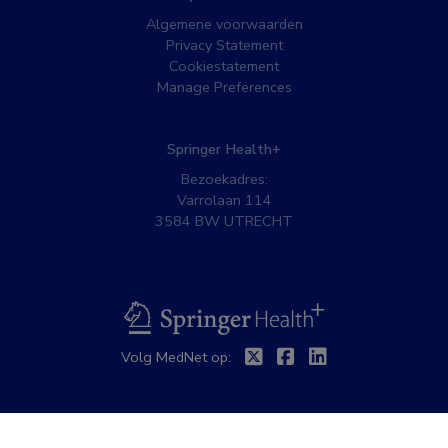
Algemene voorwaarden
Privacy Statement
Cookiestatement
Manage Preferences
Springer Health+
Bezoekadres:
Varrolaan 114
3584 BW UTRECHT
BSL
Twitter
Facebook
Linkedin
Volg MedNet op: