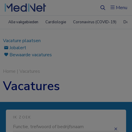
Menu
Zoeken
Alle vakgebieden
Cardiologie
Coronavirus (COVID-19)
Derm
Vacature plaatsen
Jobalert
Bewaarde vacatures
Home
|
Vacatures
Vacatures
IK ZOEK