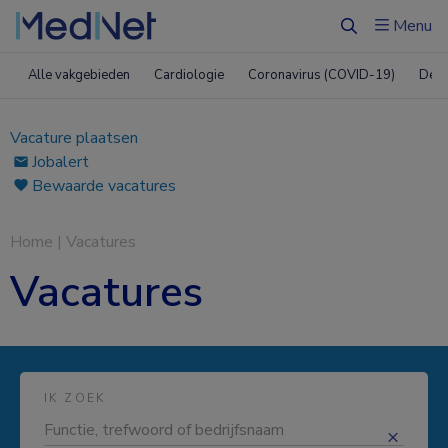
Menu
Zoeken
Alle vakgebieden
Cardiologie
Coronavirus (COVID-19)
Derm
Vacature plaatsen
Jobalert
Bewaarde vacatures
Home
|
Vacatures
Vacatures
IK ZOEK