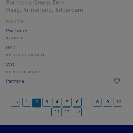
Parnassia Groep
, Den
Haag,Purmerend,Rotterdam
FUNCTIE
Psychiater
BRANCHE
GGZ
OPLEIDINGSNIVEAU
WO
DIENSTVERBAND
Parttime
1
2
3
4
5
6
...
8
9
10
(current)
11
12