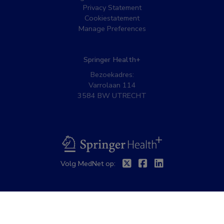
Privacy Statement
Cookiestatement
Manage Preferences
Springer Health+
Bezoekadres:
Varrolaan 114
3584 BW UTRECHT
BSL
Twitter
Facebook
Linkedin
Volg MedNet op: