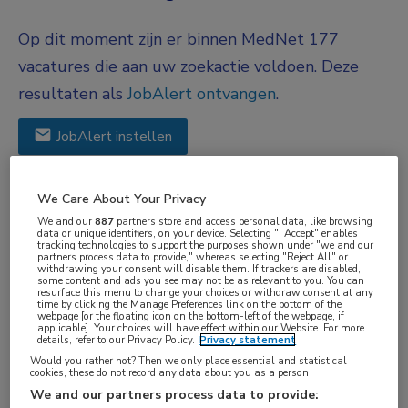
Op dit moment zijn er binnen MedNet 177
vacatures die aan uw zoekactie voldoen. Deze
resultaten als
JobAlert ontvangen
.
JobAlert instellen
We hebben
177
vacatures voor je gevonden
We Care About Your Privacy
We and our
887
partners store and access personal data, like browsing
data or unique identifiers, on your device. Selecting "I Accept" enables
04-08-2026
tracking technologies to support the purposes shown under "we and our
partners process data to provide," whereas selecting "Reject All" or
withdrawing your consent will disable them. If trackers are disabled,
MSNW - ANIOS beschouwende
some content and ads you see may not be as relevant to you. You can
resurface this menu to change your choices or withdraw consent at any
specialismen
time by clicking the Manage Preferences link on the bottom of the
webpage [or the floating icon on the bottom-left of the webpage, if
Noordwest Ziekenhuisgroep
, Alkmaar
applicable]. Your choices will have effect within our Website. For more
details, refer to our Privacy Policy.
Privacy statement
Would you rather not? Then we only place essential and statistical
FUNCTIE
cookies, these do not record any data about you as a person
ANIOS
We and our partners process data to provide: