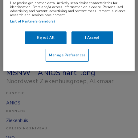
Use precise geolocation data. Actively scan device characteristics for
BRANCHE
identification. Store and/or access information on a device. Personalised
advertising and content, advertising and content measurement, audience
Ziekenhuis
research and services development.
OPLEIDINGSNIVEAU
List of Partners (vendors)
WO
Reject All
I Accept
DIENSTVERBAND
Niet nader bepaald
Manage Preferences
04-08-2026
MSNW - ANIOS hart-long
Noordwest Ziekenhuisgroep
, Alkmaar
FUNCTIE
ANIOS
BRANCHE
Ziekenhuis
OPLEIDINGSNIVEAU