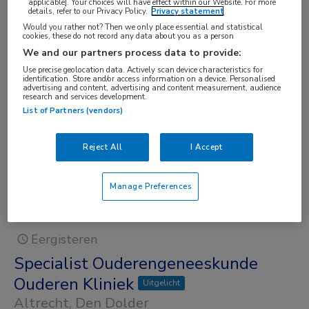
Specialist ouderengeneeskunde GRZ
applicable]. Your choices will have effect within our Website. For more
details, refer to our Privacy Policy.
Privacy statement
Uitgelicht
Would you rather not? Then we only place essential and statistical
cookies, these do not record any data about you as a person
BKV
, IJmuiden
We and our partners process data to provide:
FUNCTIE
Use precise geolocation data. Actively scan device characteristics for
identification. Store and/or access information on a device. Personalised
advertising and content, advertising and content measurement, audience
Specialist ouderengeneeskunde
research and services development.
BRANCHE
List of Partners (vendors)
Revalidatiezorg
Reject All
I Accept
OPLEIDINGSNIVEAU
WO
DIENSTVERBAND
Manage Preferences
Fulltime
Eergisteren
Specialist Ouderengeneeskunde
Ouderen Kliniek
Uitgelicht
Altrecht
, Den Dolder