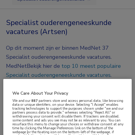
Specialist ouderengeneeskunde
vacatures (Artsen)
Op dit moment zijn er binnen MedNet 37
Specialist ouderengeneeskunde vacatures.
MedNet
Bekijk hier de
top 10 meest populaire
Specialist ouderengeneeskunde vacatures
.
JobAlert instellen
We Care About Your Privacy
We and our
887
partners store and access personal data, like browsing
data or unique identifiers, on your device. Selecting "I Accept" enables
We hebben
37
vacatures voor je gevonden
tracking technologies to support the purposes shown under "we and our
partners process data to provide," whereas selecting "Reject All" or
withdrawing your consent will disable them. If trackers are disabled,
some content and ads you see may not be as relevant to you. You can
Gisteren
resurface this menu to change your choices or withdraw consent at any
time by clicking the Manage Preferences link on the bottom of the
webpage [or the floating icon on the bottom-left of the webpage, if