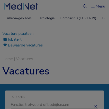
Menu
Zoeken
Alle vakgebieden
Cardiologie
Coronavirus (COVID-19)
Derm
Vacature plaatsen
Jobalert
Bewaarde vacatures
Home
|
Vacatures
Vacatures
IK ZOEK