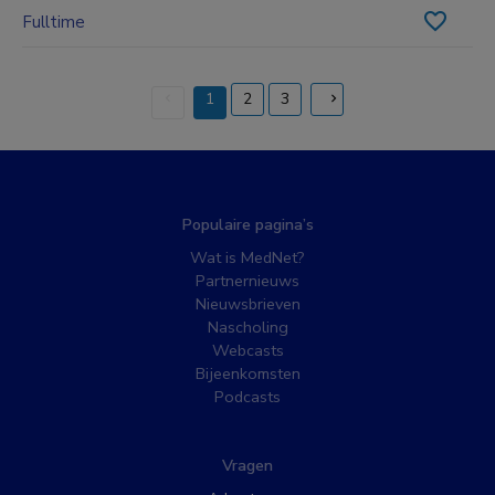
Fulltime
1
2
3
(current)
Populaire pagina’s
Wat is MedNet?
Partnernieuws
Nieuwsbrieven
Nascholing
Webcasts
Bijeenkomsten
Podcasts
Vragen