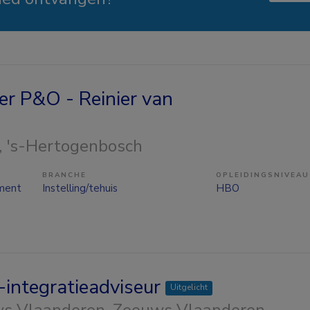
er P&O - Reinier van
, 's-Hertogenbosch
BRANCHE
OPLEIDINGSNIVEAU
ment
Instelling/tehuis
HBO
-integratieadviseur
Uitgelicht
s Vlaanderen
, Zeeuws Vlaanderen