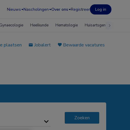
Nieuws
Nascholingen
Over ons
Registreer
Log in
Gynaecologie
Heelkunde
Hematologie
Huisartsgeneeskunde
e plaatsen
Jobalert
Bewaarde vacatures
Zoeken