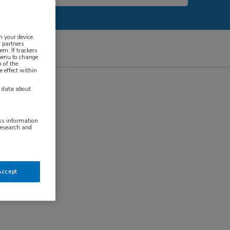
n your device.
 partners
em. If trackers
 menu to change
 of the
e effect within
y data about
ess information
research and
Accept