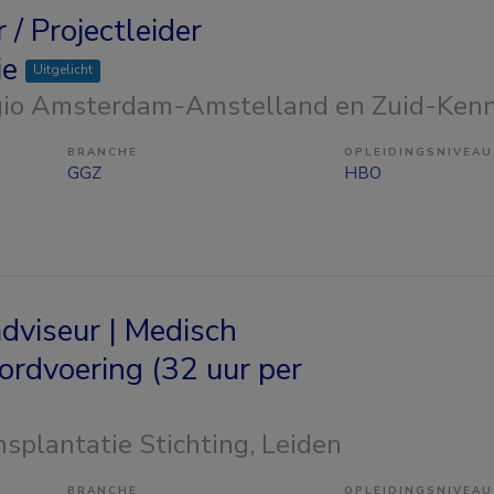
 / Projectleider
ie
Uitgelicht
gio Amsterdam-Amstelland en Zuid-Ken
BRANCHE
OPLEIDINGSNIVEAU
GGZ
HBO
viseur | Medisch
rdvoering (32 uur per
splantatie Stichting
, Leiden
BRANCHE
OPLEIDINGSNIVEAU