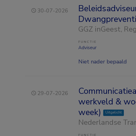
Beleidsadviseur
30-07-2026
Dwangprevent
GGZ inGeest
, Re
FUNCTIE
Adviseur
Niet nader bepaald
Communicatiead
29-07-2026
werkveld & woo
week)
Uitgelicht
Nederlandse Tran
FUNCTIE