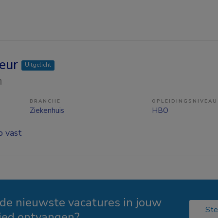
seur
Uitgelicht
n
BRANCHE
OPLEIDINGSNIVEAU
Ziekenhuis
HBO
p vast
 de nieuwste vacatures in jouw
Ste
ied ontvangen?