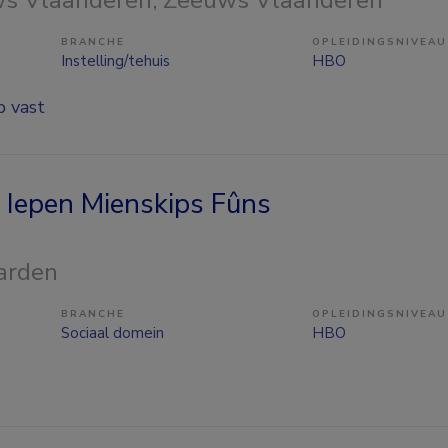
BRANCHE
OPLEIDINGSNIVEAU
Instelling/tehuis
HBO
p vast
r Iepen Mienskips Fûns
arden
BRANCHE
OPLEIDINGSNIVEAU
Sociaal domein
HBO