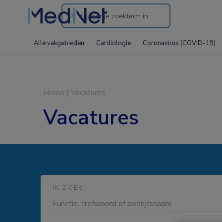
Search
through
Alle vakgebieden
Cardiologie
Coronavirus (COVID-19)
the
website
Home
|
Vacatures
Vacatures
IK ZOEK