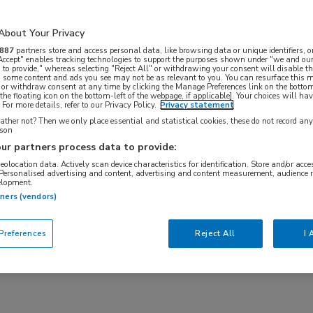
About Your Privacy
887
partners store and access personal data, like browsing data or unique identifiers, o
 Accept" enables tracking technologies to support the purposes shown under "we and our
Adviseur
 to provide," whereas selecting "Reject All" or withdrawing your consent will disable th
, some content and ads you see may not be as relevant to you. You can resurface this
 or withdraw consent at any time by clicking the Manage Preferences link on the bottom
the floating icon on the bottom-left of the webpage, if applicable]. Your choices will hav
For more details, refer to our Privacy Policy.
Privacy statement
en)
ther not? Then we only place essential and statistical cookies, these do not record an
rson
ur partners process data to provide:
geolocation data. Actively scan device characteristics for identification. Store and/or acc
viseur vacatures.
Bekijk welke functie en
 Personalised advertising and content, advertising and content measurement, audience 
elopment.
r direct op uw nieuwe baan via
MedNet
. Deze
tners (vendors)
-feed selecteren
.
Bekijk hier de
top 10 meest
references
Reject All
I 