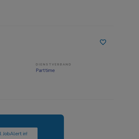
DIENSTVERBAND
Parttime
l JobAlert in!