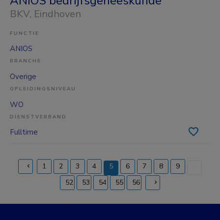
ANIOS bedrijfsgeneeskunde
BKV
, Eindhoven
FUNCTIE
ANIOS
BRANCHE
Overige
OPLEIDINGSNIVEAU
WO
DIENSTVERBAND
Fulltime
1
2
3
4
5
6
7
8
9
...
(current)
52
53
54
55
56