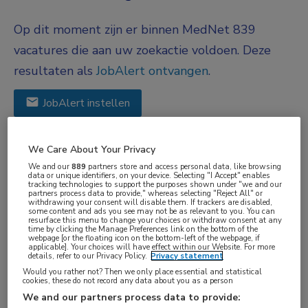
Op dit moment zijn er binnen MedNet 839
vacatures die aan uw zoekactie voldoen. Deze
resultaten als
JobAlert ontvangen
.
JobAlert instellen
We hebben
839
vacatures voor je gevonden
We Care About Your Privacy
We and our
889
partners store and access personal data, like browsing
data or unique identifiers, on your device. Selecting "I Accept" enables
05-08-2026
tracking technologies to support the purposes shown under "we and our
partners process data to provide," whereas selecting "Reject All" or
withdrawing your consent will disable them. If trackers are disabled,
Arts lokale verdoving bij
some content and ads you see may not be as relevant to you. You can
resurface this menu to change your choices or withdraw consent at any
haartransplantaties | zzp
time by clicking the Manage Preferences link on the bottom of the
webpage [or the floating icon on the bottom-left of the webpage, if
BKV
, Veldhoven
applicable]. Your choices will have effect within our Website. For more
details, refer to our Privacy Policy.
Privacy statement
Would you rather not? Then we only place essential and statistical
FUNCTIE
cookies, these do not record any data about you as a person
ANIOS
We and our partners process data to provide: