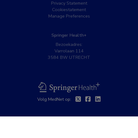
Privacy Statement
Cookiestatement
Manage Preferences
Springer Health+
Bezoekadres:
Varrolaan 114
3584 BW UTRECHT
BSL
Twitter
Facebook
Linkedin
Volg MedNet op: