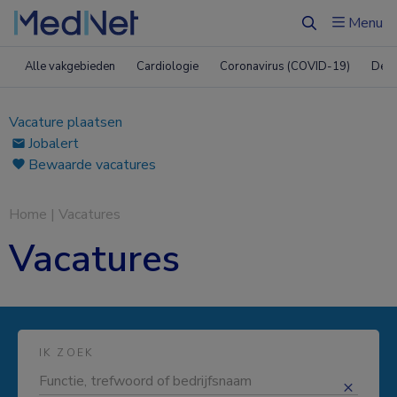
Menu
Zoeken
Alle vakgebieden
Cardiologie
Coronavirus (COVID-19)
Derm
Vacature plaatsen
Jobalert
Bewaarde vacatures
Home
|
Vacatures
Vacatures
IK ZOEK