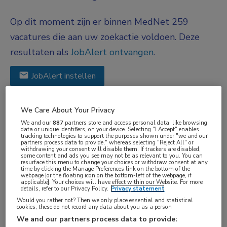
Op dit moment zijn er binnen MedNet 259
vacatures die aan uw zoekactie voldoen. Deze
resultaten als
JobAlert ontvangen
.
JobAlert instellen
We hebben
259
vacatures voor je gevonden
We Care About Your Privacy
We and our
887
partners store and access personal data, like browsing
data or unique identifiers, on your device. Selecting "I Accept" enables
30-06-2026
tracking technologies to support the purposes shown under "we and our
partners process data to provide," whereas selecting "Reject All" or
withdrawing your consent will disable them. If trackers are disabled,
Teamhoofd Maag-Darm-
some content and ads you see may not be as relevant to you. You can
resurface this menu to change your choices or withdraw consent at any
Levercentrum
time by clicking the Manage Preferences link on the bottom of the
webpage [or the floating icon on the bottom-left of the webpage, if
St.Antonius Ziekenhuis
, Nieuwegein
applicable]. Your choices will have effect within our Website. For more
details, refer to our Privacy Policy.
Privacy statement
Would you rather not? Then we only place essential and statistical
FUNCTIE
cookies, these do not record any data about you as a person
Teammanager
We and our partners process data to provide: