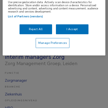
Use precise geolocation data. Actively scan device characteristics for
BRANCHE
identification. Store and/or access information on a device. Personalised
advertising and content, advertising and content measurement, audience
Ziekenhuis
research and services development.
OPLEIDINGSNIVEAU
List of Partners (vendors)
HBO
Reject All
I Accept
DIENSTVERBAND
Niet nader bepaald
Manage Preferences
29-06-2026
interim managers Zorg
Zorg Management Groep
, Leiden
FUNCTIE
Zorgmanager
BRANCHE
Ziekenhuis
OPLEIDINGSNIVEAU