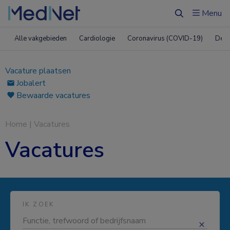
Menu
Zoeken
Alle vakgebieden
Cardiologie
Coronavirus (COVID-19)
Derm
Vacature plaatsen
Jobalert
Bewaarde vacatures
Home
|
Vacatures
Vacatures
IK ZOEK