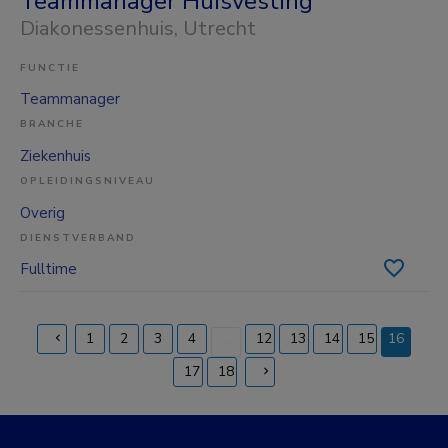
Teammanager Huisvesting
Diakonessenhuis
, Utrecht
FUNCTIE
Teammanager
BRANCHE
Ziekenhuis
OPLEIDINGSNIVEAU
Overig
DIENSTVERBAND
Fulltime
1
2
3
4
...
12
13
14
15
16
(current)
17
18