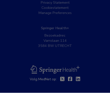
Privacy Statement
Cookiestatement
Manage Preferences
Springer Health+
Bezoekadres:
Varrolaan 114
3584 BW UTRECHT
BSL
Twitter
Facebook
Linkedin
Volg MedNet op: