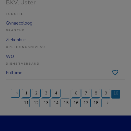
BKV
, Uster
FUNCTIE
Gynaecoloog
BRANCHE
Ziekenhuis
OPLEIDINGSNIVEAU
WO
DIENSTVERBAND
Fulltime
1
2
3
4
...
6
7
8
9
10
(current)
11
12
13
14
15
16
17
18