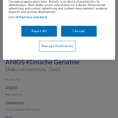
Use precise geolocation data. Actively scan device characteristics for
BRANCHE
identification. Store and/or access information on a device. Personalised
advertising and content, advertising and content measurement, audience
Ziekenhuis
research and services development.
List of Partners (vendors)
OPLEIDINGSNIVEAU
WO
Reject All
I Accept
DIENSTVERBAND
Parttime
Manage Preferences
21-07-2026
ANIOS Klinische Geriatrie
Diakonessenhuis
, Zeist
FUNCTIE
ANIOS
BRANCHE
Ziekenhuis
OPLEIDINGSNIVEAU