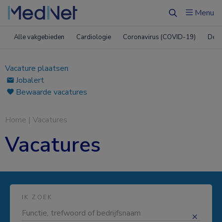
Menu
Zoeken
Alle vakgebieden
Cardiologie
Coronavirus (COVID-19)
Derm
Vacature plaatsen
Jobalert
Bewaarde vacatures
Home
|
Vacatures
Vacatures
IK ZOEK