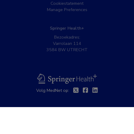
Cookiestatement
Manage Preferences
Springer Health+
Bezoekadres:
Varrolaan 114
3584 BW UTRECHT
BSL
Twitter
Facebook
Linkedin
Volg MedNet op: