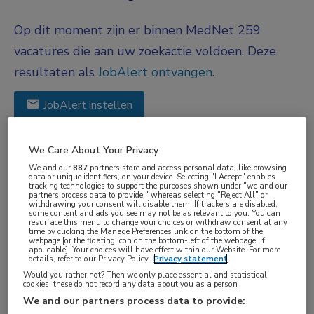
Op dit moment zijn er binnen MedNet 259
vacatures die aan uw zoekactie voldoen. Deze
resultaten als
JobAlert ontvangen
.
JobAlert instellen
We hebben
259
vacatures voor je gevonden
We Care About Your Privacy
We and our
887
partners store and access personal data, like browsing
data or unique identifiers, on your device. Selecting "I Accept" enables
tracking technologies to support the purposes shown under "we and our
21-07-2026
partners process data to provide," whereas selecting "Reject All" or
withdrawing your consent will disable them. If trackers are disabled,
Doseerarts (parttime, hybride
some content and ads you see may not be as relevant to you. You can
resurface this menu to change your choices or withdraw consent at any
werken)
time by clicking the Manage Preferences link on the bottom of the
webpage [or the floating icon on the bottom-left of the webpage, if
applicable]. Your choices will have effect within our Website. For more
HagaZiekenhuis
, Den Haag
details, refer to our Privacy Policy.
Privacy statement
Would you rather not? Then we only place essential and statistical
FUNCTIE
cookies, these do not record any data about you as a person
We and our partners process data to provide:
Overige beroepen medici