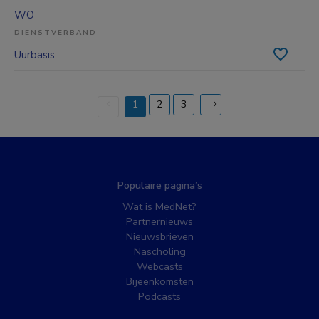
WO
DIENSTVERBAND
Uurbasis
1
2
3
(current)
Populaire pagina’s
Wat is MedNet?
Partnernieuws
Nieuwsbrieven
Nascholing
Webcasts
Bijeenkomsten
Podcasts