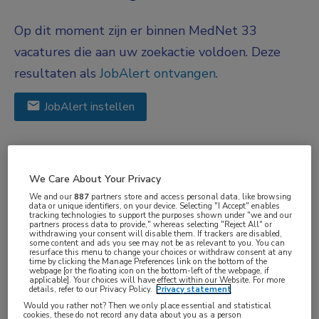
Op dit moment zijn er binnen MedNet 33
vacatures die aan uw zoekactie voldoen. Deze
resultaten als
JobAlert ontvangen
.
JobAlert instellen
We hebben
33
vacatures voor je gevonden
We Care About Your Privacy
Gisteren
We and our
887
partners store and access personal data, like browsing
data or unique identifiers, on your device. Selecting "I Accept" enables
ANIOS - HIC-Jeugd - Herlaarhof
tracking technologies to support the purposes shown under "we and our
partners process data to provide," whereas selecting "Reject All" or
Kinder & Jeugdpsychiatrie - Vught
withdrawing your consent will disable them. If trackers are disabled,
some content and ads you see may not be as relevant to you. You can
resurface this menu to change your choices or withdraw consent at any
Reinier van Arkel
, Vught
time by clicking the Manage Preferences link on the bottom of the
webpage [or the floating icon on the bottom-left of the webpage, if
applicable]. Your choices will have effect within our Website. For more
FUNCTIE
details, refer to our Privacy Policy.
Privacy statement
Would you rather not? Then we only place essential and statistical
ANIOS
cookies, these do not record any data about you as a person