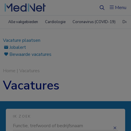
Menu
Zoeken
Alle vakgebieden
Cardiologie
Coronavirus (COVID-19)
Derm
Vacature plaatsen
Jobalert
Bewaarde vacatures
Home
|
Vacatures
Vacatures
IK ZOEK