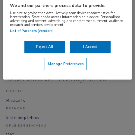
BRANCHE
We and our partners process data to provide:
Instelling/tehuis
Use precise geolocation data. Actively scan device characteristics for
identification. Store and/or access information on a device. Personalised
OPLEIDINGSNIVEAU
advertising and content, advertising and content measurement, audience
research and services development.
WO
List of Partners (vendors)
DIENSTVERBAND
Niet nader bepaald
Reject All
I Accept
Gisteren
Manage Preferences
Basisarts - GGZ - Reinier van Arkel
Reinier van Arkel
, 's-Hertogenbosch
FUNCTIE
Basisarts
BRANCHE
Instelling/tehuis
OPLEIDINGSNIVEAU