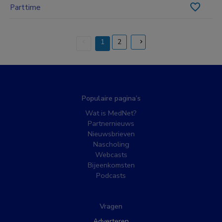
Parttime
1
2
(current)
Populaire pagina’s
Wat is MedNet?
Partnernieuws
Nieuwsbrieven
Nascholing
Webcasts
Bijeenkomsten
Podcasts
Vragen
Adverteren