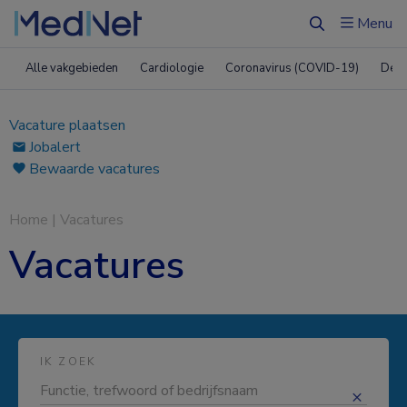
Menu
Zoeken
Alle vakgebieden
Cardiologie
Coronavirus (COVID-19)
Derm
Vacature plaatsen
Jobalert
Bewaarde vacatures
Home
|
Vacatures
Vacatures
IK ZOEK