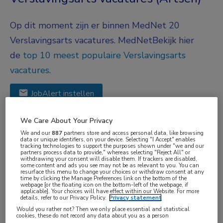
Op dit moment zijn er binnen MedNet 20
Verslavingsarts vacatures.
MedNet
Bekijk hier
de
top 10 meest populaire Verslavingsarts
vacatures
.
JobAlert instellen
We Care About Your Privacy
We hebben
20
vacatures voor je gevonden
We and our
887
partners store and access personal data, like browsing
data or unique identifiers, on your device. Selecting "I Accept" enables
tracking technologies to support the purposes shown under "we and our
Gisteren
partners process data to provide," whereas selecting "Reject All" or
withdrawing your consent will disable them. If trackers are disabled,
some content and ads you see may not be as relevant to you. You can
Verslavingsarts KNMG
Uitgelicht
resurface this menu to change your choices or withdraw consent at any
time by clicking the Manage Preferences link on the bottom of the
Parnassia Groep
, Velsen-Noord
webpage [or the floating icon on the bottom-left of the webpage, if
applicable]. Your choices will have effect within our Website. For more
details, refer to our Privacy Policy.
Privacy statement
FUNCTIE
Would you rather not? Then we only place essential and statistical
cookies, these do not record any data about you as a person
Verslavingsarts