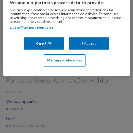
We and our partners process data to provide:
BRANCHE
Use precise geolocation data. Actively scan device characteristics for
identification. Store and/or access information on a device. Personalised
GGZ
advertising and content, advertising and content measurement, audience
research and services development.
OPLEIDINGSNIVEAU
List of Partners (vendors)
WO
DIENSTVERBAND
Reject All
I Accept
Niet nader bepaald
Manage Preferences
03-08-2026
Verslavingsarts KNMG
Uitgelicht
Parnassia Groep
, Alkmaar,Den Helder
FUNCTIE
Verslavingsarts
BRANCHE
GGZ
OPLEIDINGSNIVEAU