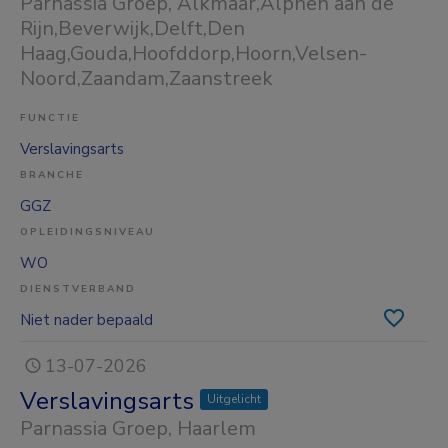
Parnassia Groep
, Alkmaar,Alphen aan de
Rijn,Beverwijk,Delft,Den
Haag,Gouda,Hoofddorp,Hoorn,Velsen-
Noord,Zaandam,Zaanstreek
FUNCTIE
Verslavingsarts
BRANCHE
GGZ
OPLEIDINGSNIVEAU
WO
DIENSTVERBAND
Niet nader bepaald
13-07-2026
Verslavingsarts
Uitgelicht
Parnassia Groep
, Haarlem