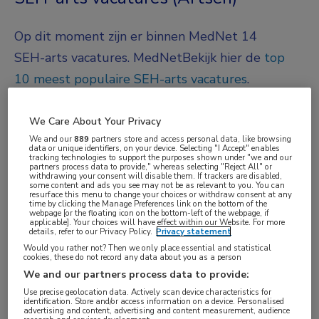
Op dit moment zijn er binnen MedNet 14
SEH-arts vacatures.
MedNet
Bekijk hier de
top
10 meest populaire SEH-arts vacatures
.
JobAlert instellen
We Care About Your Privacy
We and our
889
partners store and access personal data, like browsing
data or unique identifiers, on your device. Selecting "I Accept" enables
We hebben
14
vacatures voor je gevonden
tracking technologies to support the purposes shown under "we and our
partners process data to provide," whereas selecting "Reject All" or
withdrawing your consent will disable them. If trackers are disabled,
some content and ads you see may not be as relevant to you. You can
05-08-2026
resurface this menu to change your choices or withdraw consent at any
time by clicking the Manage Preferences link on the bottom of the
webpage [or the floating icon on the bottom-left of the webpage, if
SEH-arts Chef de Clinique
Uitgelicht
applicable]. Your choices will have effect within our Website. For more
details, refer to our Privacy Policy.
Privacy statement
Dijklander Ziekenhuis
, Hoorn
Would you rather not? Then we only place essential and statistical
cookies, these do not record any data about you as a person
FUNCTIE
We and our partners process data to provide:
SEH-arts
Use precise geolocation data. Actively scan device characteristics for
identification. Store and/or access information on a device. Personalised
advertising and content, advertising and content measurement, audience
BRANCHE