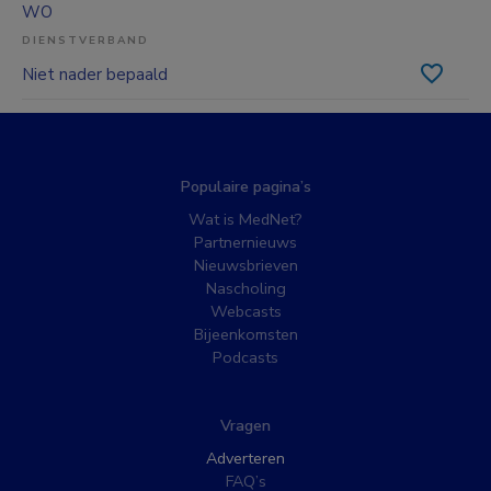
WO
DIENSTVERBAND
Niet nader bepaald
Populaire pagina’s
Wat is MedNet?
Partnernieuws
Nieuwsbrieven
Nascholing
Webcasts
Bijeenkomsten
Podcasts
Vragen
Adverteren
FAQ’s