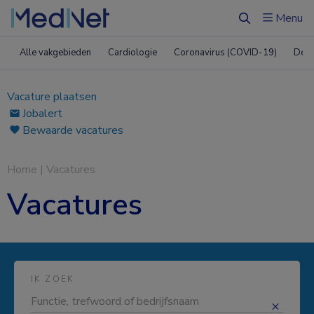
Menu
Zoeken
Alle vakgebieden
Cardiologie
Coronavirus (COVID-19)
Derm
Vacature plaatsen
Jobalert
Bewaarde vacatures
Home
|
Vacatures
Vacatures
IK ZOEK