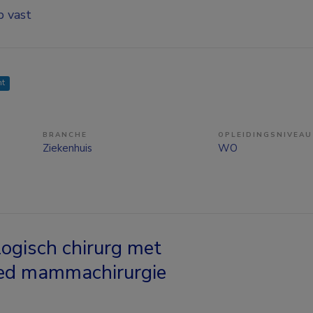
p vast
ht
BRANCHE
OPLEIDINGSNIVEAU
Ziekenhuis
WO
gisch chirurg met
ed mammachirurgie