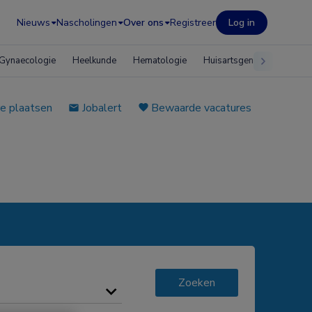
Nieuws
Nascholingen
Over ons
Registreer
Log in
Gynaecologie
Heelkunde
Hematologie
Huisartsgeneeskunde
e plaatsen
Jobalert
Bewaarde vacatures
Zoeken