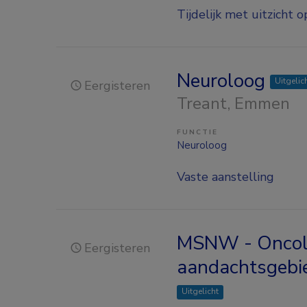
Tijdelijk met uitzicht o
Neuroloog
Uitgelic
Eergisteren
Treant
, Emmen
FUNCTIE
Neuroloog
Vaste aanstelling
MSNW - Oncolo
Eergisteren
aandachtsgebi
Uitgelicht