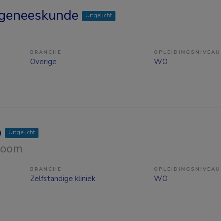
sgeneeskunde
Uitgelicht
BRANCHE
OPLEIDINGSNIVEAU
Overige
WO
p
Uitgelicht
Zoom
BRANCHE
OPLEIDINGSNIVEAU
Zelfstandige kliniek
WO