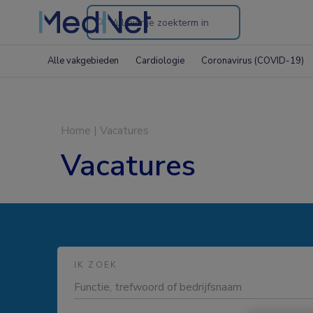
Search
through
Alle vakgebieden
Cardiologie
Coronavirus (COVID-19)
the
website
Home
|
Vacatures
Vacatures
IK ZOEK