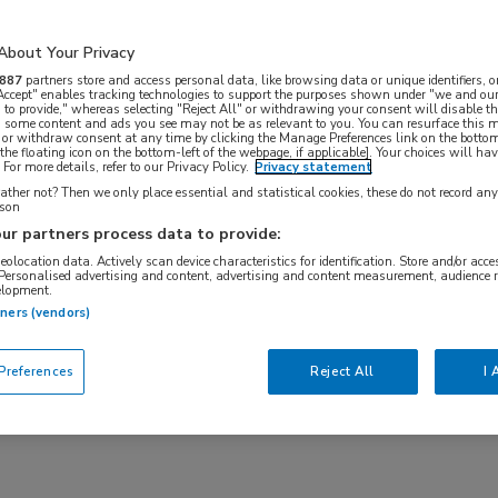
About Your Privacy
887
partners store and access personal data, like browsing data or unique identifiers, o
 Accept" enables tracking technologies to support the purposes shown under "we and our
 to provide," whereas selecting "Reject All" or withdrawing your consent will disable th
, some content and ads you see may not be as relevant to you. You can resurface this
 or withdraw consent at any time by clicking the Manage Preferences link on the bottom
the floating icon on the bottom-left of the webpage, if applicable]. Your choices will hav
For more details, refer to our Privacy Policy.
Privacy statement
ther not? Then we only place essential and statistical cookies, these do not record an
rson
ur partners process data to provide:
geolocation data. Actively scan device characteristics for identification. Store and/or acc
Solliciteer direct via Medische banenbank op uw
 Personalised advertising and content, advertising and content measurement, audience 
elopment.
 MedNet 872 Artsen vacatures. De Artsen
tners (vendors)
vacatures
,
254 Basisarts vacatures
,
235 ANIOS
sultaten als
JobAlert ontvangen
of als
RSS-feed
references
Reject All
I 
laire vacatures voor Artsen
.