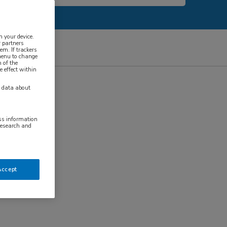
n your device.
 partners
em. If trackers
 menu to change
 of the
e effect within
y data about
ess information
research and
Accept