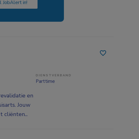
l JobAlert in!
DIENSTVERBAND
Parttime
revalidatie en
isarts. Jouw
cliënten...