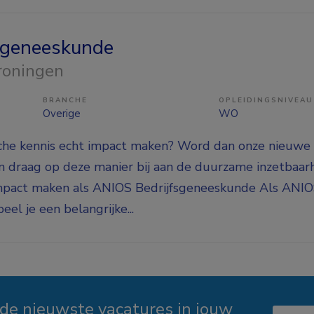
sgeneeskunde
Groningen
BRANCHE
OPLEIDINGSNIVEAU
Overige
WO
sche kennis echt impact maken? Word dan onze nieuw
n draag op deze manier bij aan de duurzame inzetbaar
mpact maken als ANIOS Bedrijfsgeneeskunde Als ANI
el je een belangrijke...
 de nieuwste vacatures in jouw