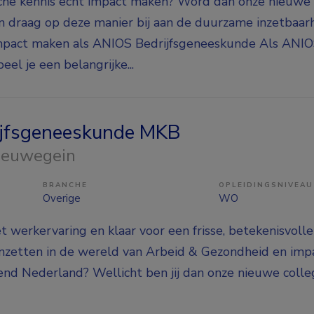
sche kennis echt impact maken? Word dan onze nieuw
n draag op deze manier bij aan de duurzame inzetbaar
mpact maken als ANIOS Bedrijfsgeneeskunde Als ANI
el je een belangrijke...
rijfsgeneeskunde MKB
Nieuwegein
BRANCHE
OPLEIDINGSNIVEAU
Overige
WO
et werkervaring en klaar voor een frisse, betekenisvolle
inzetten in de wereld van Arbeid & Gezondheid en im
nd Nederland? Wellicht ben jij dan onze nieuwe colleg