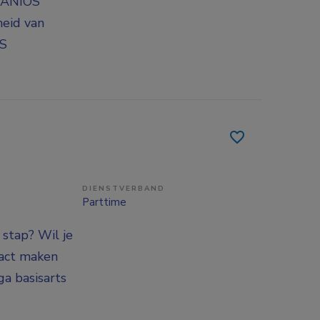
e ANIOS
heid van
OS
DIENSTVERBAND
Parttime
 stap? Wil je
pact maken
a basisarts