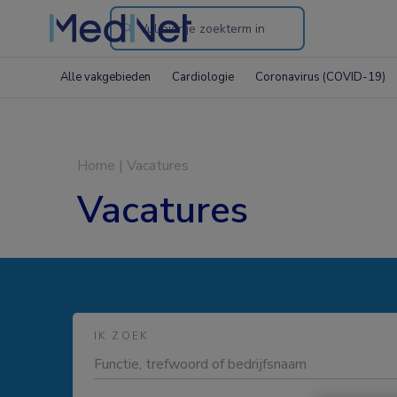
Search
through
Alle vakgebieden
Cardiologie
Coronavirus (COVID-19)
the
website
Home
|
Vacatures
Vacatures
IK ZOEK