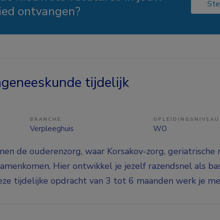
Ste
ied ontvangen?
eneeskunde tijdelijk
BRANCHE
OPLEIDINGSNIVEAU
Verpleeghuis
WO
nnen de ouderenzorg, waar Korsakov-zorg, geriatrische 
menkomen. Hier ontwikkel je jezelf razendsnel als bas
ze tijdelijke opdracht van 3 tot 6 maanden werk je met 