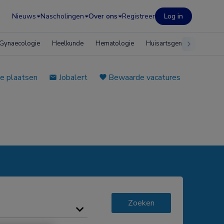
Nieuws
Nascholingen
Over ons
Registreer
Log in
Gynaecologie
Heelkunde
Hematologie
Huisartsgeneeskunde
e plaatsen
Jobalert
Bewaarde vacatures
Zoeken