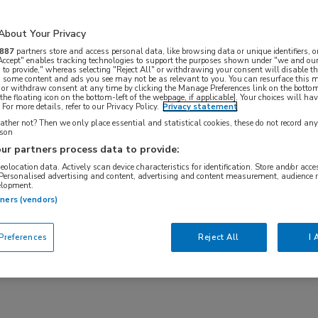
About Your Privacy
887
partners store and access personal data, like browsing data or unique identifiers, o
 Accept" enables tracking technologies to support the purposes shown under "we and our
 to provide," whereas selecting "Reject All" or withdrawing your consent will disable th
, some content and ads you see may not be as relevant to you. You can resurface this
 or withdraw consent at any time by clicking the Manage Preferences link on the bottom
r
Arts in opleiding tot specialist (AIOS)
Bas
the floating icon on the bottom-left of the webpage, if applicable]. Your choices will hav
For more details, refer to our Privacy Policy.
Privacy statement
enhuisapotheker
Ziekenhuisarts
ther not? Then we only place essential and statistical cookies, these do not record an
rson
ur partners process data to provide:
geolocation data. Actively scan device characteristics for identification. Store and/or acc
vacatures
 Personalised advertising and content, advertising and content measurement, audience 
elopment.
tners (vendors)
catures die aan uw zoekactie voldoen. Deze
references
Reject All
I 