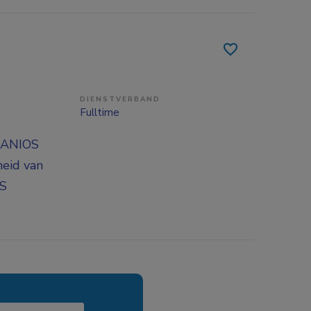
DIENSTVERBAND
Fulltime
e ANIOS
heid van
OS