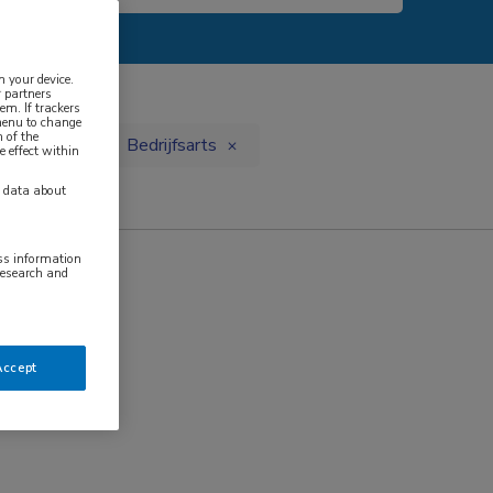
n your device.
 partners
em. If trackers
 menu to change
 of the
isarts
Bedrijfsarts
e effect within
y data about
ess information
research and
Accept