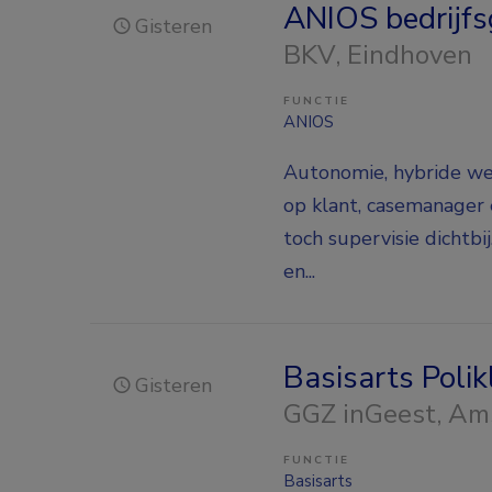
ANIOS bedrijf
Gisteren
BKV
, Eindhoven
FUNCTIE
ANIOS
Autonomie, hybride wer
op klant, casemanager
toch supervisie dichtb
en...
Basisarts Poli
Gisteren
GGZ inGeest
, Am
FUNCTIE
Basisarts