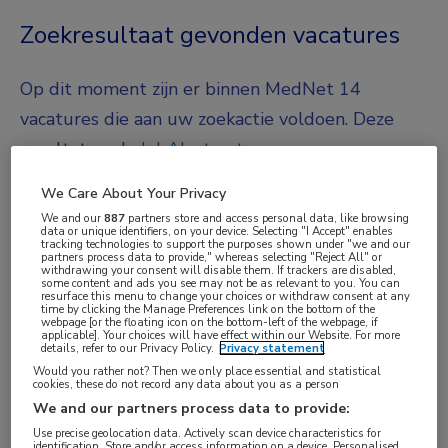
Zoekresultaat gevonden vacatures
Op dit moment zijn er binnen MedNet 14
vacatures die aan uw zoekactie voldoen. Deze
resultaten als
JobAlert ontvangen
.
We Care About Your Privacy
JobAlert instellen
We and our
887
partners store and access personal data, like browsing
data or unique identifiers, on your device. Selecting "I Accept" enables
tracking technologies to support the purposes shown under "we and our
We hebben
14
vacatures voor je gevonden
partners process data to provide," whereas selecting "Reject All" or
withdrawing your consent will disable them. If trackers are disabled,
some content and ads you see may not be as relevant to you. You can
resurface this menu to change your choices or withdraw consent at any
time by clicking the Manage Preferences link on the bottom of the
Gisteren
webpage [or the floating icon on the bottom-left of the webpage, if
applicable]. Your choices will have effect within our Website. For more
Kinderradioloog
details, refer to our Privacy Policy.
Privacy statement
Would you rather not? Then we only place essential and statistical
UMCG
, Groningen
cookies, these do not record any data about you as a person
We and our partners process data to provide:
FUNCTIE
Use precise geolocation data. Actively scan device characteristics for
identification. Store and/or access information on a device. Personalised