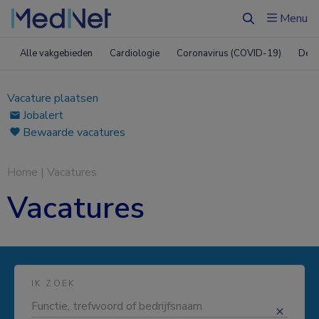
Menu
Zoeken
Alle vakgebieden
Cardiologie
Coronavirus (COVID-19)
Derm
Vacature plaatsen
Jobalert
Bewaarde vacatures
Home
|
Vacatures
Vacatures
IK ZOEK