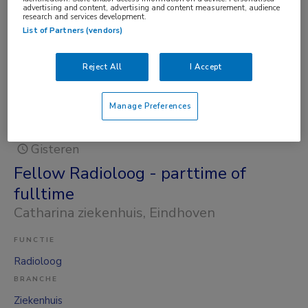
Radioloog
advertising and content, advertising and content measurement, audience
research and services development.
BRANCHE
List of Partners (vendors)
Ziekenhuis
OPLEIDINGSNIVEAU
Reject All
I Accept
WO
DIENSTVERBAND
Manage Preferences
Fulltime
Gisteren
Fellow Radioloog - parttime of
fulltime
Catharina ziekenhuis
, Eindhoven
FUNCTIE
Radioloog
BRANCHE
Ziekenhuis