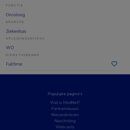
FUNCTIE
Oncoloog
BRANCHE
Ziekenhuis
OPLEIDINGSNIVEAU
WO
DIENSTVERBAND
Fulltime
Populaire pagina’s
Wat is MedNet?
Partnernieuws
Nieuwsbrieven
Nascholing
Webcasts