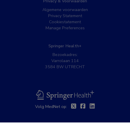
Privacy & Voorwaarden
Algemene voorwaarden
Privacy Statement
Cookiestatement
Manage Preferences
Springer Health+
Bezoekadres:
Varrolaan 114
3584 BW UTRECHT
BSL
Twitter
Facebook
Linkedin
Volg MedNet op: