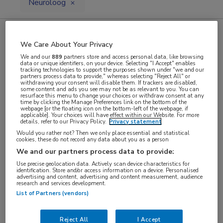
Neuroloog
Zoekresultaat gevonden vacatures
We Care About Your Privacy
We and our
889
partners store and access personal data, like browsing
data or unique identifiers, on your device. Selecting "I Accept" enables
Op dit moment zijn er binnen MedNet 12
tracking technologies to support the purposes shown under "we and our
partners process data to provide," whereas selecting "Reject All" or
vacatures die aan uw zoekactie voldoen. Deze
withdrawing your consent will disable them. If trackers are disabled,
some content and ads you see may not be as relevant to you. You can
resurface this menu to change your choices or withdraw consent at any
resultaten als
JobAlert ontvangen
.
time by clicking the Manage Preferences link on the bottom of the
webpage [or the floating icon on the bottom-left of the webpage, if
applicable]. Your choices will have effect within our Website. For more
JobAlert instellen
details, refer to our Privacy Policy.
Privacy statement
Would you rather not? Then we only place essential and statistical
cookies, these do not record any data about you as a person
We hebben
12
vacatures voor je gevonden
We and our partners process data to provide:
Use precise geolocation data. Actively scan device characteristics for
identification. Store and/or access information on a device. Personalised
advertising and content, advertising and content measurement, audience
Vandaag
research and services development.
List of Partners (vendors)
Neuroloog |
wervelkolomproblematiek
Reject All
I Accept