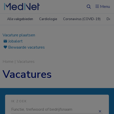
Menu
Zoeken
Alle vakgebieden
Cardiologie
Coronavirus (COVID-19)
Derm
Vacature plaatsen
Jobalert
Bewaarde vacatures
Home
|
Vacatures
Vacatures
IK ZOEK