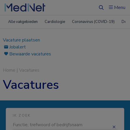
Menu
Zoeken
Alle vakgebieden
Cardiologie
Coronavirus (COVID-19)
Derm
Vacature plaatsen
Jobalert
Bewaarde vacatures
Home
|
Vacatures
Vacatures
IK ZOEK