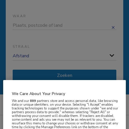
WAAR
STRAAL
Zoeken
We Care About Your Privacy
We and our
889
partners store and access personal data, like browsing
data or unique identifiers, on your device. Selecting "I Accept" enables
Artsen
Klinisch geriater
tracking technologies to support the purposes shown under "we and our
partners process data to provide," whereas selecting "Reject All" or
withdrawing your consent will disable them. If trackers are disabled,
some content and ads you see may not be as relevant to you. You can
resurface this menu to change your choices or withdraw consent at any
Klinisch geriater vacatures
time by clicking the Manage Preferences link on the bottom of the