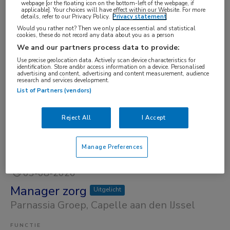
webpage [or the floating icon on the bottom-left of the webpage, if
applicable]. Your choices will have effect within our Website. For more
(Artsen)
details, refer to our Privacy Policy.
Privacy statement
Would you rather not? Then we only place essential and statistical
cookies, these do not record any data about you as a person
Op dit moment zijn er binnen MedNet 8
We and our partners process data to provide:
Klinisch geriater vacatures.
MedNet
Bekijk hier
Use precise geolocation data. Actively scan device characteristics for
identification. Store and/or access information on a device. Personalised
de
top 10 meest populaire Klinisch geriater
advertising and content, advertising and content measurement, audience
research and services development.
vacatures
.
List of Partners (vendors)
JobAlert instellen
Reject All
I Accept
We hebben
8
vacatures voor je gevonden
Manage Preferences
03-08-2026
Manager zorg
Uitgelicht
Parnassia Groep
, Capelle aan den IJssel
FUNCTIE