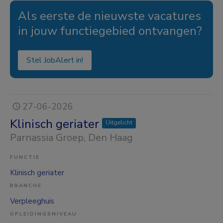
Als eerste de nieuwste vacatures
in jouw functiegebied ontvangen?
Stel JobAlert in!
27-06-2026
Klinisch geriater
Uitgelicht
Parnassia Groep
, Den Haag
FUNCTIE
Klinisch geriater
BRANCHE
Verpleeghuis
OPLEIDINGSNIVEAU