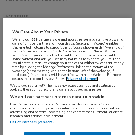
VAKGEBIED
Zorgmanagement
We Care About Your Privacy
FUNCTIE
We and our
889
partners store and access personal data, like browsing
Zorgmanager
data or unique identifiers, on your device. Selecting "I Accept" enables
tracking technologies to support the purposes shown under "we and our
BRANCHE
partners process data to provide," whereas selecting "Reject All" or
withdrawing your consent will disable them. If trackers are disabled,
some content and ads you see may not be as relevant to you. You can
Instelling/tehuis
resurface this menu to change your choices or withdraw consent at any
time by clicking the Manage Preferences link on the bottom of the
AANSTELLING
webpage [or the floating icon on the bottom-left of the webpage, if
applicable]. Your choices will have effect within our Website. For more
Niet nader bepaald
details, refer to our Privacy Policy.
Privacy statement
PLAATSINGSDATUM
Would you rather not? Then we only place essential and statistical
cookies, these do not record any data about you as a person
4 november 2025
We and our partners process data to provide:
NIVEAU
Use precise geolocation data. Actively scan device characteristics for
identification. Store and/or access information on a device. Personalised
HBO
advertising and content, advertising and content measurement, audience
research and services development.
ERVARING
List of Partners (vendors)
Ervaren