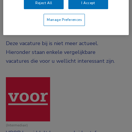
DIENSTVERBAND
Reject All
I Accept
Niet nader bepaald
Manage Preferences
Vacature niet beschikbaar
Deze vacature bij is niet meer actueel.
Hieronder staan enkele vergelijkbare
vacatures die voor u wellicht interessant zijn.
(Intermediair)