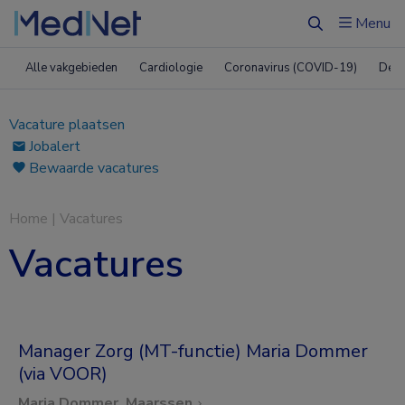
Menu
Zoeken
Alle vakgebieden
Cardiologie
Coronavirus (COVID-19)
Derm
Vacature plaatsen
Jobalert
Bewaarde vacatures
Home
|
Vacatures
Vacatures
Manager Zorg (MT-functie) Maria Dommer
(via VOOR)
Maria Dommer, Maarssen