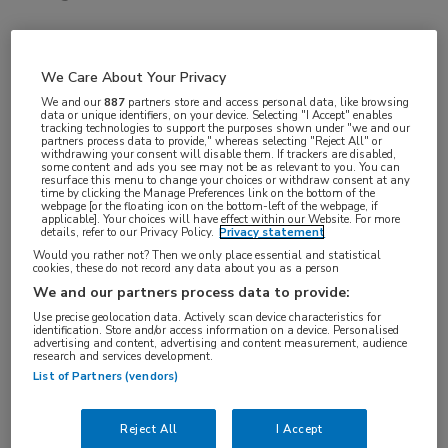
VAKGEBIED
We Care About Your Privacy
Zorgmanagement
We and our
887
partners store and access personal data, like browsing
FUNCTIE
data or unique identifiers, on your device. Selecting "I Accept" enables
tracking technologies to support the purposes shown under "we and our
Zorgmanager
partners process data to provide," whereas selecting "Reject All" or
withdrawing your consent will disable them. If trackers are disabled,
BRANCHE
some content and ads you see may not be as relevant to you. You can
resurface this menu to change your choices or withdraw consent at any
time by clicking the Manage Preferences link on the bottom of the
Instelling/tehuis
webpage [or the floating icon on the bottom-left of the webpage, if
applicable]. Your choices will have effect within our Website. For more
AANSTELLING
details, refer to our Privacy Policy.
Privacy statement
Tijdelijk met uitzicht op vast
Would you rather not? Then we only place essential and statistical
cookies, these do not record any data about you as a person
PLAATSINGSDATUM
We and our partners process data to provide:
28 juni 2024
Use precise geolocation data. Actively scan device characteristics for
identification. Store and/or access information on a device. Personalised
NIVEAU
advertising and content, advertising and content measurement, audience
research and services development.
HBO
List of Partners (vendors)
ERVARING
Ervaren
Reject All
I Accept
DIENSTVERBAND