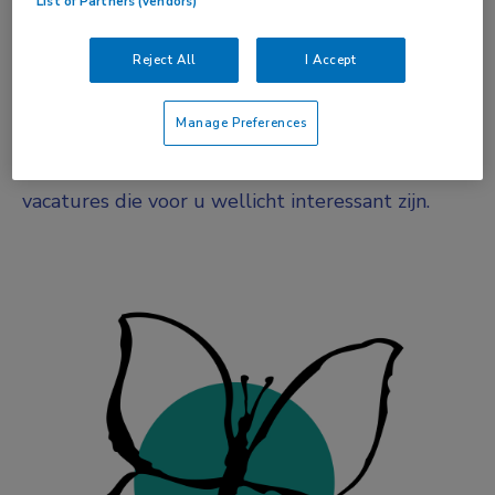
List of Partners (vendors)
Fulltime
Reject All
I Accept
Vacature niet beschikbaar
Manage Preferences
Deze vacature bij is niet meer actueel.
Hieronder staan enkele vergelijkbare
vacatures die voor u wellicht interessant zijn.