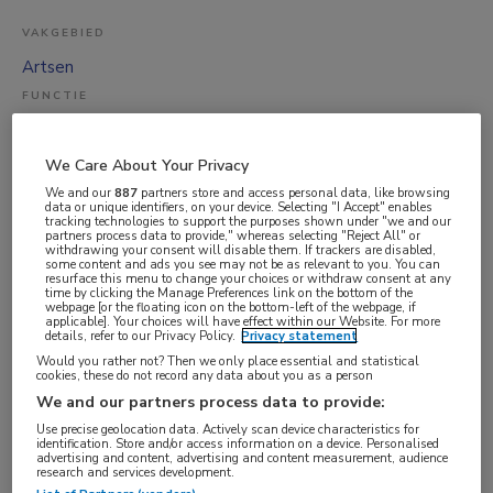
VAKGEBIED
Artsen
FUNCTIE
Huisarts
BRANCHE
We Care About Your Privacy
Instelling/tehuis
We and our
887
partners store and access personal data, like browsing
data or unique identifiers, on your device. Selecting "I Accept" enables
tracking technologies to support the purposes shown under "we and our
AANSTELLING
partners process data to provide," whereas selecting "Reject All" or
withdrawing your consent will disable them. If trackers are disabled,
Vaste aanstelling
some content and ads you see may not be as relevant to you. You can
resurface this menu to change your choices or withdraw consent at any
PLAATSINGSDATUM
time by clicking the Manage Preferences link on the bottom of the
webpage [or the floating icon on the bottom-left of the webpage, if
31 augustus 2025
applicable]. Your choices will have effect within our Website. For more
details, refer to our Privacy Policy.
Privacy statement
NIVEAU
Would you rather not? Then we only place essential and statistical
cookies, these do not record any data about you as a person
WO
We and our partners process data to provide:
ERVARING
Use precise geolocation data. Actively scan device characteristics for
Ervaren
identification. Store and/or access information on a device. Personalised
advertising and content, advertising and content measurement, audience
research and services development.
DIENSTVERBAND