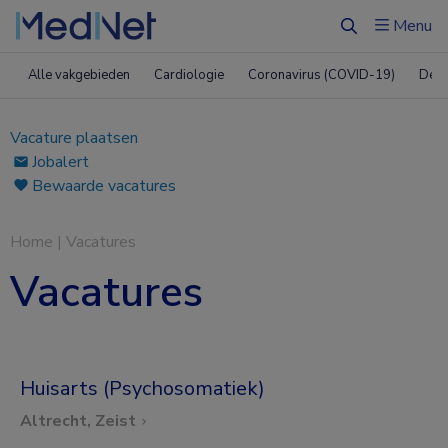
Menu
Zoeken
Alle vakgebieden
Cardiologie
Coronavirus (COVID-19)
Derm
Vacature plaatsen
Jobalert
Bewaarde vacatures
Home
|
Vacatures
Vacatures
Huisarts (Psychosomatiek)
Altrecht, Zeist