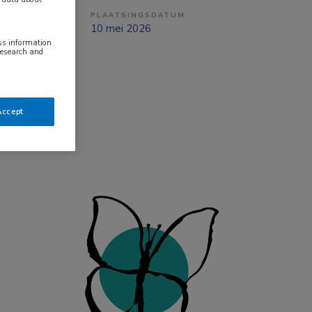
PLAATSINGSDATUM
tverband
10 mei 2026
ess information
research and
Accept