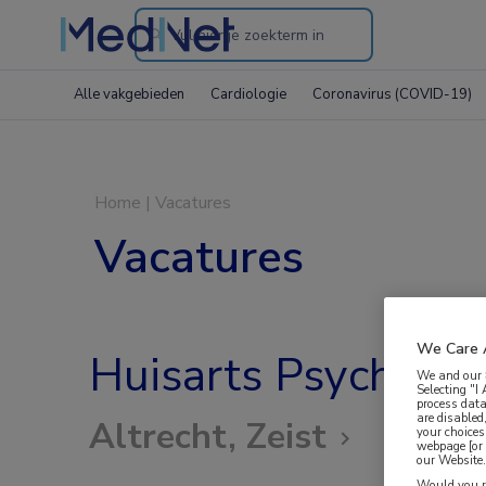
Search
through
Alle vakgebieden
Cardiologie
Coronavirus (COVID-19)
the
website
Home
|
Vacatures
Vacatures
We Care 
Huisarts Psychoso
We and our
Selecting "I
process data
are disabled
Altrecht, Zeist
your choices
webpage [or 
our Website. 
Would you ra