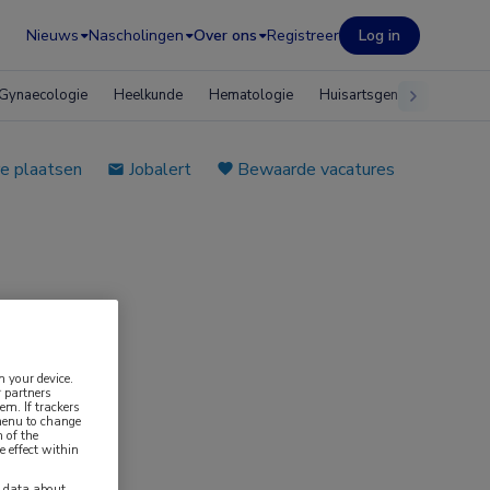
Nieuws
Nascholingen
Over ons
Registreer
Log in
Gynaecologie
Heelkunde
Hematologie
Huisartsgeneeskunde
e plaatsen
Jobalert
Bewaarde vacatures
n your device.
 partners
em. If trackers
 menu to change
 of the
e effect within
y data about