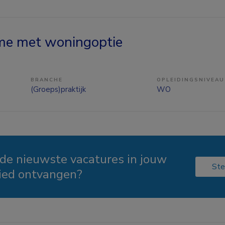
me met woningoptie
BRANCHE
OPLEIDINGSNIVEAU
(Groeps)praktijk
WO
 de nieuwste vacatures in jouw
Ste
ied ontvangen?