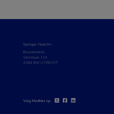
Springer Health+
Bezoekadres:
Varrolaan 114
3584 BW UTRECHT
Twitter
Facebook
Linkedin
Volg MedNet op: