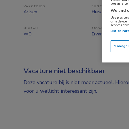
you as a pe
VAKGEBIED
FUNCTIE
We and o
Artsen
Huisarts
Use precise 
on a device.
services dev
NIVEAU
ERVARING
List of Par
WO
Ervaren
Manage P
Vacature niet beschikbaar
Deze vacature bij is niet meer actueel. Hier
voor u wellicht interessant zijn.