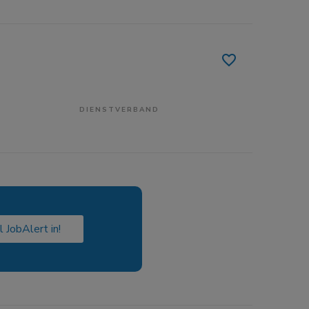
DIENSTVERBAND
l JobAlert in!