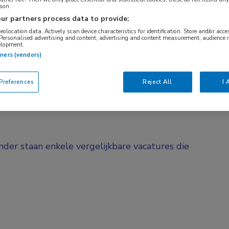
rson
BRANCHE
AANSTELLING
ur partners process data to provide:
GGZ
Tijdelijk diens
geolocation data. Actively scan device characteristics for identification. Store and/or acc
 Personalised advertising and content, advertising and content measurement, audience 
elopment.
DIENSTVERBAND
tners (vendors)
Parttime
references
Reject All
I 
onder staan enkele vergelijkbare vacatures die