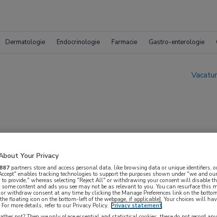
Dermatologie
Endocrinologie
Farmacie
Gastro-enterologie
Vacatur
About Your Privacy
matiek Eikenboom
887
partners store and access personal data, like browsing data or unique identifiers, o
 Accept" enables tracking technologies to support the purposes shown under "we and our
 to provide," whereas selecting "Reject All" or withdrawing your consent will disable th
, some content and ads you see may not be as relevant to you. You can resurface this
 or withdraw consent at any time by clicking the Manage Preferences link on the bottom
the floating icon on the bottom-left of the webpage, if applicable]. Your choices will hav
For more details, refer to our Privacy Policy.
Privacy statement
ther not? Then we only place essential and statistical cookies, these do not record an