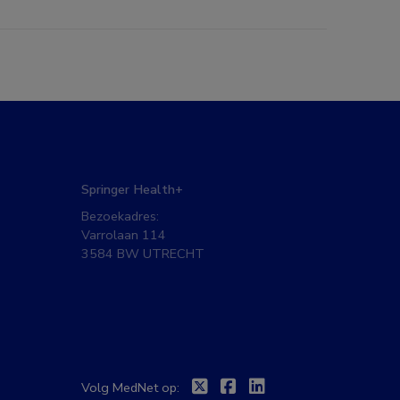
Springer Health+
Bezoekadres:
Varrolaan 114
3584 BW UTRECHT
Twitter
Facebook
Linkedin
Volg MedNet op: