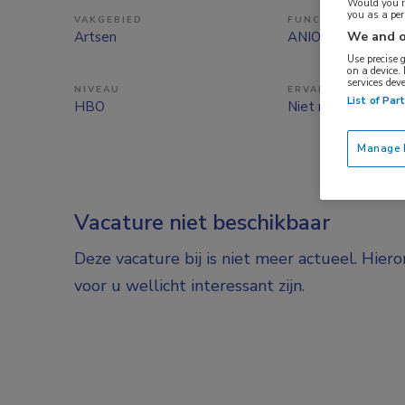
Would you ra
you as a pe
VAKGEBIED
FUNCTIE
We and o
Artsen
ANIOS
Use precise 
on a device.
services dev
NIVEAU
ERVARING
List of Par
HBO
Niet nader bepaal
Manage P
Vacature niet beschikbaar
Deze vacature bij is niet meer actueel. Hier
voor u wellicht interessant zijn.