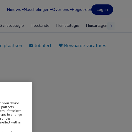
Nieuws
Nascholingen
Over ons
Registreer
Log in
Gynaecologie
Heelkunde
Hematologie
Huisartsgeneeskunde
e plaatsen
Jobalert
Bewaarde vacatures
n your device.
 partners
em. If trackers
 menu to change
 of the
e effect within