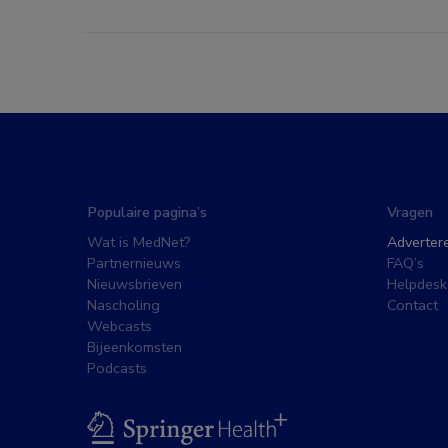
Populaire pagina’s
Vragen
Wat is MedNet?
Adverter
Partnernieuws
FAQ’s
Nieuwsbrieven
Helpdesk
Nascholing
Contact
Webcasts
Bijeenkomsten
Podcasts
BSL