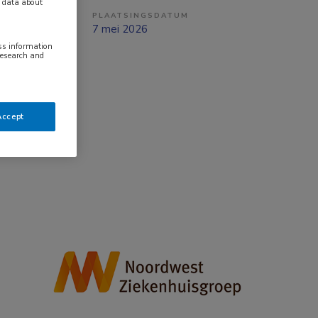
y data about
PLAATSINGSDATUM
aald
7 mei 2026
ess information
research and
Accept