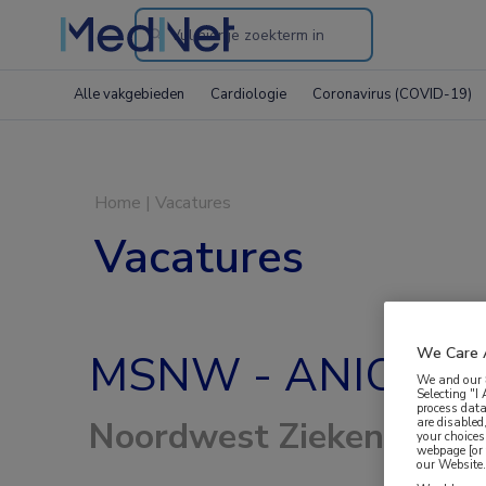
Search
through
Alle vakgebieden
Cardiologie
Coronavirus (COVID-19)
the
website
Home
|
Vacatures
Vacatures
We Care 
MSNW - ANIOS Lo
We and our
Selecting "I
process data
are disabled
Noordwest Ziekenhuisgr
your choices
webpage [or 
our Website. 