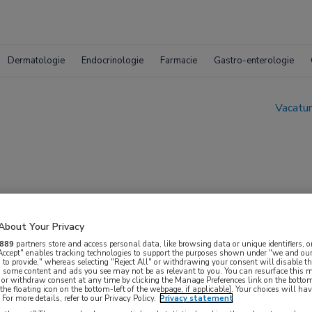
Dermatologie
Endocrinologie
Farmacie
Gastro-enterologie
Vacatur
About Your Privacy
ngziekten
889
partners store and access personal data, like browsing data or unique identifiers, o
 Accept" enables tracking technologies to support the purposes shown under "we and our
 to provide," whereas selecting "Reject All" or withdrawing your consent will disable th
, some content and ads you see may not be as relevant to you. You can resurface this
oep, Alkmaar
 or withdraw consent at any time by clicking the Manage Preferences link on the bottom
the floating icon on the bottom-left of the webpage, if applicable]. Your choices will hav
For more details, refer to our Privacy Policy.
Privacy statement