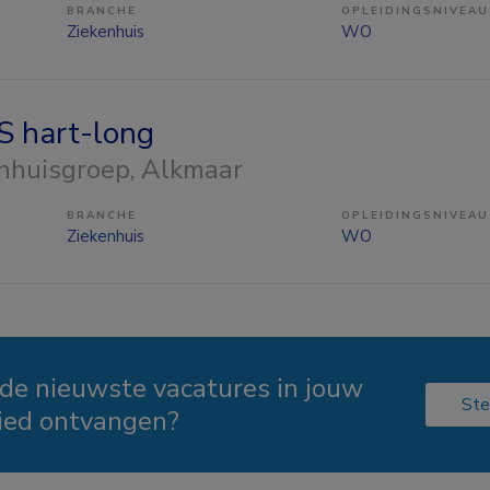
BRANCHE
OPLEIDINGSNIVEAU
Ziekenhuis
WO
 hart-long
nhuisgroep
, Alkmaar
BRANCHE
OPLEIDINGSNIVEAU
Ziekenhuis
WO
 de nieuwste vacatures in jouw
Ste
ied ontvangen?