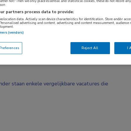
ther not? Then we only place essential and statistical cookies, these do not record an
rson
BRANCHE
AANSTELLING
ur partners process data to provide:
Ziekenhuis
Niet nader bep
geolocation data. Actively scan device characteristics for identification. Store and/or acc
 Personalised advertising and content, advertising and content measurement, audience 
elopment.
DIENSTVERBAND
tners (vendors)
d
Niet nader bepaald
references
Reject All
I 
onder staan enkele vergelijkbare vacatures die