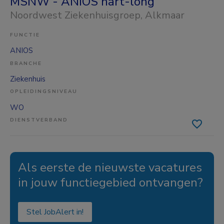
MSNW - ANIOS hart-long
Noordwest Ziekenhuisgroep
, Alkmaar
FUNCTIE
ANIOS
BRANCHE
Ziekenhuis
OPLEIDINGSNIVEAU
WO
DIENSTVERBAND
Als eerste de nieuwste vacatures
in jouw functiegebied ontvangen?
Stel JobAlert in!