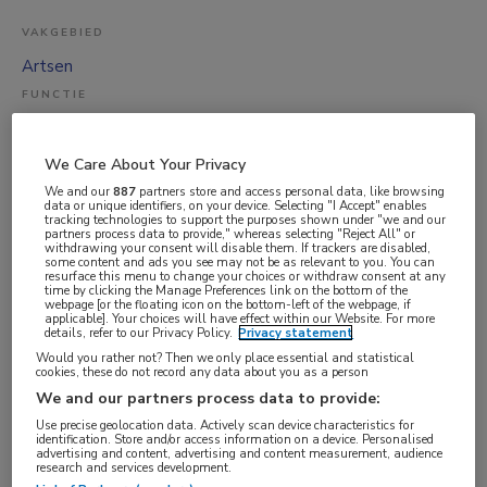
VAKGEBIED
Artsen
FUNCTIE
ANIOS
BRANCHE
We Care About Your Privacy
Ziekenhuis
We and our
887
partners store and access personal data, like browsing
data or unique identifiers, on your device. Selecting "I Accept" enables
AANSTELLING
tracking technologies to support the purposes shown under "we and our
partners process data to provide," whereas selecting "Reject All" or
withdrawing your consent will disable them. If trackers are disabled,
Niet nader bepaald
some content and ads you see may not be as relevant to you. You can
resurface this menu to change your choices or withdraw consent at any
PLAATSINGSDATUM
time by clicking the Manage Preferences link on the bottom of the
webpage [or the floating icon on the bottom-left of the webpage, if
7 mei 2026
applicable]. Your choices will have effect within our Website. For more
details, refer to our Privacy Policy.
Privacy statement
NIVEAU
Would you rather not? Then we only place essential and statistical
cookies, these do not record any data about you as a person
HBO
We and our partners process data to provide:
ERVARING
Use precise geolocation data. Actively scan device characteristics for
Niet nader bepaald
identification. Store and/or access information on a device. Personalised
advertising and content, advertising and content measurement, audience
DIENSTVERBAND
research and services development.