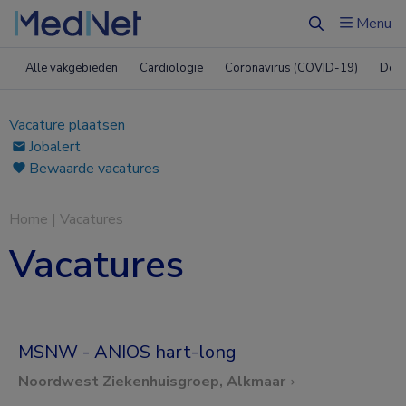
Menu
Zoeken
Alle vakgebieden
Cardiologie
Coronavirus (COVID-19)
Derm
Vacature plaatsen
Jobalert
Bewaarde vacatures
Home
|
Vacatures
Vacatures
MSNW - ANIOS hart-long
Noordwest Ziekenhuisgroep, Alkmaar