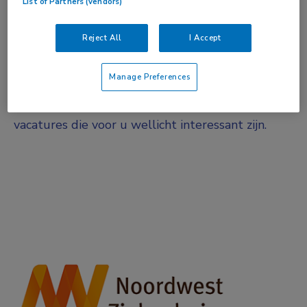
List of Partners (vendors)
Niet nader bepaald
Reject All
I Accept
Vacature niet beschikbaar
Manage Preferences
Deze vacature bij is niet meer actueel.
Hieronder staan enkele vergelijkbare
vacatures die voor u wellicht interessant zijn.