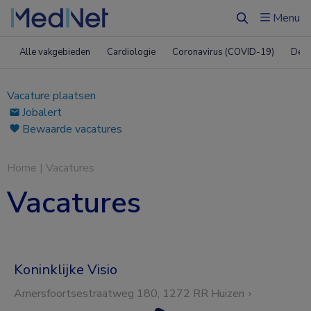
Menu
Zoeken
Alle vakgebieden
Cardiologie
Coronavirus (COVID-19)
Derm
Vacature plaatsen
Jobalert
Bewaarde vacatures
Home
|
Vacatures
Vacatures
Koninklijke Visio
Amersfoortsestraatweg 180, 1272 RR Huizen