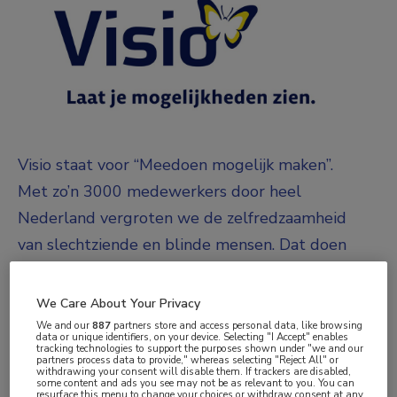
Visio staat voor “Meedoen mogelijk maken”.
Met zo’n 3000 medewerkers door heel
Nederland vergroten we de zelfredzaamheid
van slechtziende en blinde mensen. Dat doen
we met enthousiasme, zorg, expertise en
deskundigheid. Kijkend naar wat wél kan. En
We Care About Your Privacy
altijd vanuit de vraag van de cliënt. Daarmee
We and our
887
partners store and access personal data, like browsing
data or unique identifiers, on your device. Selecting "I Accept" enables
maak je als medewerker van Visio het verschil.
tracking technologies to support the purposes shown under "we and our
partners process data to provide," whereas selecting "Reject All" or
withdrawing your consent will disable them. If trackers are disabled,
some content and ads you see may not be as relevant to you. You can
resurface this menu to change your choices or withdraw consent at any