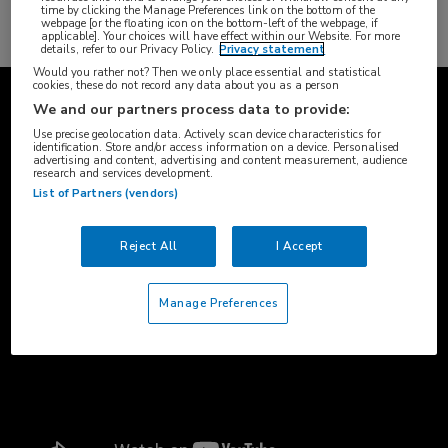
time by clicking the Manage Preferences link on the bottom of the
Bekijk alle vacatures
webpage [or the floating icon on the bottom-left of the webpage, if
applicable]. Your choices will have effect within our Website. For more
details, refer to our Privacy Policy.
Privacy statement
Would you rather not? Then we only place essential and statistical
cookies, these do not record any data about you as a person
We and our partners process data to provide:
Use precise geolocation data. Actively scan device characteristics for
identification. Store and/or access information on a device. Personalised
advertising and content, advertising and content measurement, audience
research and services development.
List of Partners (vendors)
Reject All
I Accept
Manage Preferences