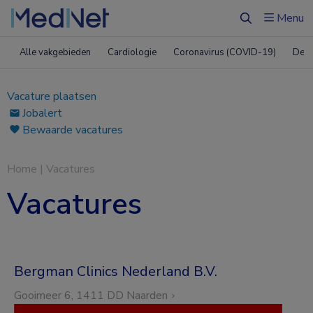
Menu
Zoeken
Alle vakgebieden
Cardiologie
Coronavirus (COVID-19)
Derm
Vacature plaatsen
Jobalert
Bewaarde vacatures
Home
|
Vacatures
Vacatures
Bergman Clinics Nederland B.V.
Gooimeer 6, 1411 DD Naarden