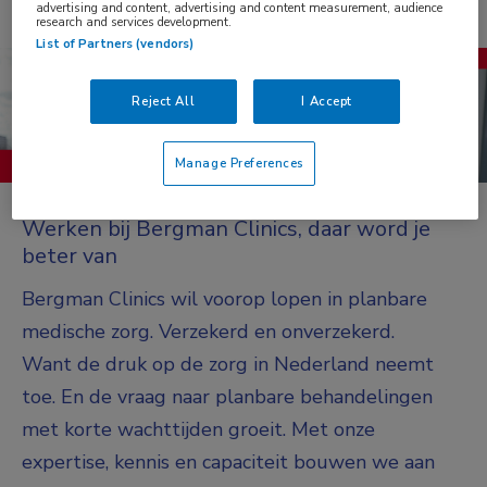
Bekijk alle vacatures
advertising and content, advertising and content measurement, audience
research and services development.
List of Partners (vendors)
Reject All
I Accept
Manage Preferences
Werken bij Bergman Clinics, daar word je
beter van
Bergman Clinics wil voorop lopen in planbare
medische zorg. Verzekerd en onverzekerd.
Want de druk op de zorg in Nederland neemt
toe. En de vraag naar planbare behandelingen
met korte wachttijden groeit. Met onze
expertise, kennis en capaciteit bouwen we aan