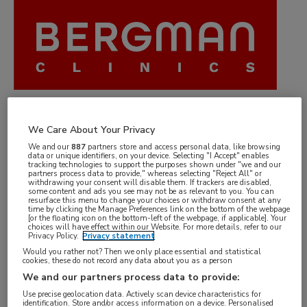
Dáárom werken bij Bergman Clinics
We Care About Your Privacy
We and our
887
partners store and access personal data, like browsing
Maak verschil met jouw talent. Bij Bergman
data or unique identifiers, on your device. Selecting "I Accept" enables
tracking technologies to support the purposes shown under "we and our
Clinics helpen we jou het beste uit jezelf te
partners process data to provide," whereas selecting "Reject All" or
withdrawing your consent will disable them. If trackers are disabled,
halen. Verleg je grenzen en draag bij aan
some content and ads you see may not be as relevant to you. You can
resurface this menu to change your choices or withdraw consent at any
time by clicking the Manage Preferences link on the bottom of the webpage
betaalbare en hoogwaardige planbare
[or the floating icon on the bottom-left of the webpage, if applicable]. Your
choices will have effect within our Website. For more details, refer to our
medische zorg die toegankelijk is voor
Privacy Policy.
Privacy statement
Would you rather not? Then we only place essential and statistical
iedereen. Nu, en in de toekomst.
cookies, these do not record any data about you as a person
We and our partners process data to provide:
Use precise geolocation data. Actively scan device characteristics for
identification. Store and/or access information on a device. Personalised