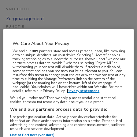
VAKGEBIED
Zorgmanagement
FUNCTIE
Zorgmanager
We Care About Your Privacy
BRANCHE
We and our
889
partners store and access personal data, like browsing
Verpleeghuis
data or unique identifiers, on your device. Selecting "I Accept" enables
tracking technologies to support the purposes shown under "we and our
AANSTELLING
partners process data to provide," whereas selecting "Reject All" or
withdrawing your consent will disable them. If trackers are disabled,
Vaste aanstelling
some content and ads you see may not be as relevant to you. You can
resurface this menu to change your choices or withdraw consent at any
time by clicking the Manage Preferences link on the bottom of the
PLAATSINGSDATUM
webpage [or the floating icon on the bottom-left of the webpage, if
applicable]. Your choices will have effect within our Website. For more
8 mei 2026
details, refer to our Privacy Policy.
Privacy statement
NIVEAU
Would you rather not? Then we only place essential and statistical
cookies, these do not record any data about you as a person
HBO
We and our partners process data to provide:
ERVARING
Use precise geolocation data. Actively scan device characteristics for
identification. Store and/or access information on a device. Personalised
Ervaren
advertising and content, advertising and content measurement, audience
research and services development.
DIENSTVERBAND
List of Partners (vendors)