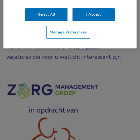
Parttime
Reject All
I Accept
Vacature niet beschikbaar
Manage Preferences
Deze vacature bij is niet meer actueel.
Hieronder staan enkele vergelijkbare
vacatures die voor u wellicht interessant zijn.