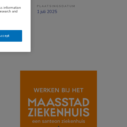
PLAATSINGSDATUM
ess information
tzicht op vast
1 juli 2025
research and
Accept