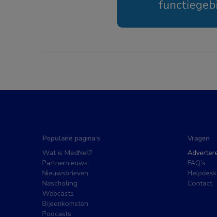
functiegeb
Populaire pagina’s
Vragen
Wat is MedNet?
Adverter
Partnernieuws
FAQ’s
Nieuwsbrieven
Helpdesk
Nascholing
Contact
Webcasts
Bijeenkomsten
Podcasts