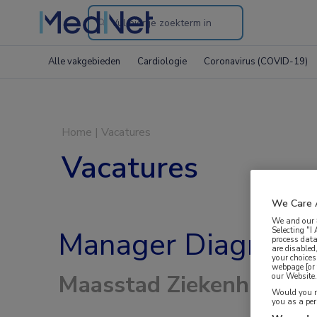
Search
through
Alle vakgebieden
Cardiologie
Coronavirus (COVID-19)
the
website
Home
|
Vacatures
Vacatures
We Care 
We and our
Selecting "I
Manager Diagnosti
process data
are disabled
your choices
webpage [or 
Maasstad Ziekenhuis, R
our Website. 
Would you ra
you as a pe