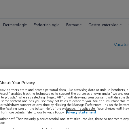
Dermatologie
Endocrinologie
Farmacie
Gastro-enterologie
Vacatur
About Your Privacy
887
partners store and access personal data, like browsing data or unique identifiers, o
 Accept" enables tracking technologies to support the purposes shown under "we and our
ek & Medisch Onderst
 to provide," whereas selecting "Reject All" or withdrawing your consent will disable th
, some content and ads you see may not be as relevant to you. You can resurface this
 or withdraw consent at any time by clicking the Manage Preferences link on the bottom
the floating icon on the bottom-left of the webpage, if applicable]. Your choices will hav
otterdam
For more details, refer to our Privacy Policy.
Privacy statement
ther not? Then we only place essential and statistical cookies, these do not record an
rson