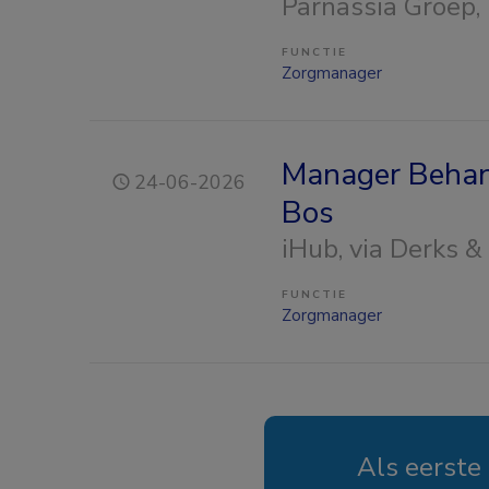
Parnassia Groep
,
FUNCTIE
Zorgmanager
Manager Behan
24-06-2026
Bos
iHub, via Derks &
FUNCTIE
Zorgmanager
Als eerste