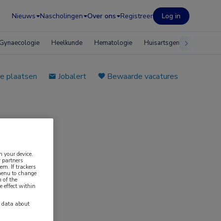
Nieuws
Nascholingen
Over ons
Registreer
Log in
Gynaecologie
Heelkunde
Hematologie
Huisartsgeneeskunde
e plaatsen
Jobalert
Bewaarde vacatures
n your device.
 partners
eunend
em. If trackers
 menu to change
 of the
e effect within
y data about