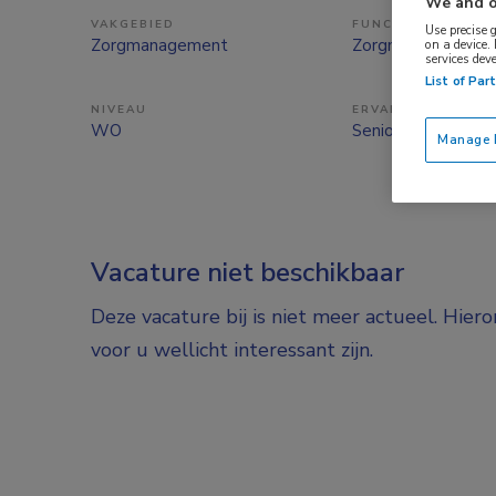
We and o
VAKGEBIED
FUNCTIE
Use precise 
Zorgmanagement
Zorgmanager
on a device.
services dev
List of Par
NIVEAU
ERVARING
WO
Senior
Manage P
Vacature niet beschikbaar
Deze vacature bij is niet meer actueel. Hier
voor u wellicht interessant zijn.