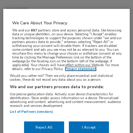
VAKGEBIED
Zorgmanagement
We Care About Your Privacy
FUNCTIE
We and our
887
partners store and access personal data, like browsing
data or unique identifiers, on your device. Selecting "I Accept" enables
Jurist
tracking technologies to support the purposes shown under "we and our
partners process data to provide," whereas selecting "Reject All" or
BRANCHE
withdrawing your consent will disable them. If trackers are disabled,
some content and ads you see may not be as relevant to you. You can
Onbekend
resurface this menu to change your choices or withdraw consent at any
time by clicking the Manage Preferences link on the bottom of the
AANSTELLING
webpage [or the floating icon on the bottom-left of the webpage, if
applicable]. Your choices will have effect within our Website. For more
Vaste aanstelling
details, refer to our Privacy Policy.
Privacy statement
Would you rather not? Then we only place essential and statistical
PLAATSINGSDATUM
cookies, these do not record any data about you as a person
23 september 2024
We and our partners process data to provide:
NIVEAU
Use precise geolocation data. Actively scan device characteristics for
identification. Store and/or access information on a device. Personalised
advertising and content, advertising and content measurement, audience
Overig
research and services development.
ERVARING
List of Partners (vendors)
Niet nader bepaald
Reject All
I Accept
DIENSTVERBAND