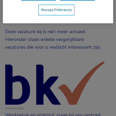
Niet nader bepaald
Manage Preferences
Vacature niet beschikbaar
Deze vacature bij is niet meer actueel.
Hieronder staan enkele vergelijkbare
vacatures die voor u wellicht interessant zijn.
(Intermediair)
Werkgeluk en vitaliteit staan bij ons centraal.