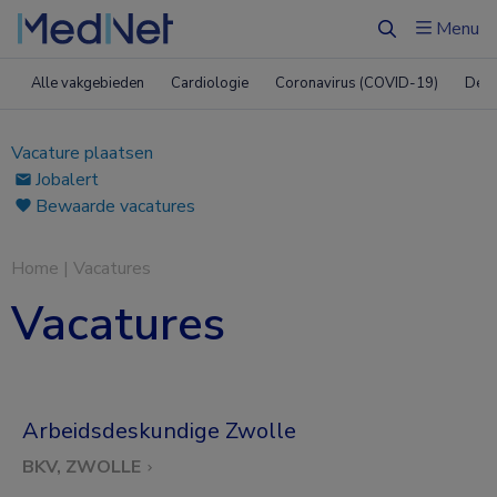
Menu
Zoeken
Alle vakgebieden
Cardiologie
Coronavirus (COVID-19)
Derm
Vacature plaatsen
Jobalert
Bewaarde vacatures
Home
|
Vacatures
Vacatures
Arbeidsdeskundige Zwolle
BKV, ZWOLLE