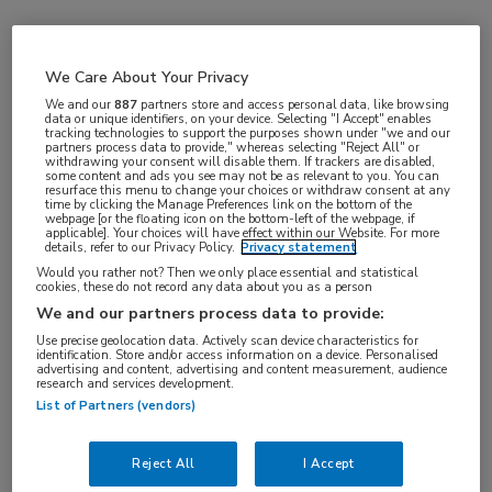
VAKGEBIED
Zorgmanagement
We Care About Your Privacy
FUNCTIE
We and our
887
partners store and access personal data, like browsing
data or unique identifiers, on your device. Selecting "I Accept" enables
Adviseur
tracking technologies to support the purposes shown under "we and our
partners process data to provide," whereas selecting "Reject All" or
BRANCHE
withdrawing your consent will disable them. If trackers are disabled,
some content and ads you see may not be as relevant to you. You can
Overige
resurface this menu to change your choices or withdraw consent at any
time by clicking the Manage Preferences link on the bottom of the
webpage [or the floating icon on the bottom-left of the webpage, if
AANSTELLING
applicable]. Your choices will have effect within our Website. For more
details, refer to our Privacy Policy.
Privacy statement
Tijdelijk met uitzicht op vast
Would you rather not? Then we only place essential and statistical
PLAATSINGSDATUM
cookies, these do not record any data about you as a person
We and our partners process data to provide:
11 december 2025
Use precise geolocation data. Actively scan device characteristics for
NIVEAU
identification. Store and/or access information on a device. Personalised
advertising and content, advertising and content measurement, audience
WO
research and services development.
List of Partners (vendors)
ERVARING
Ervaren
Reject All
I Accept
DIENSTVERBAND