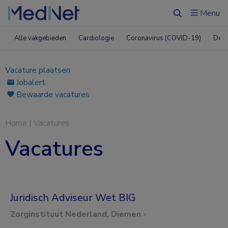
Menu
Zoeken
Alle vakgebieden
Cardiologie
Coronavirus (COVID-19)
Derm
Vacature plaatsen
Jobalert
Bewaarde vacatures
Home
|
Vacatures
Vacatures
Juridisch Adviseur Wet BIG
Zorginstituut Nederland, Diemen