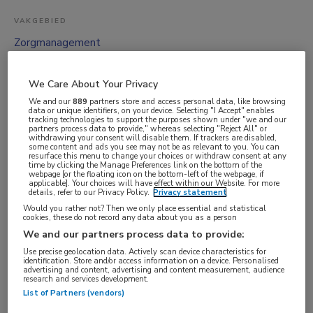
VAKGEBIED
Zorgmanagement
FUNCTIE
Teammanager
We Care About Your Privacy
We and our
889
partners store and access personal data, like browsing
BRANCHE
data or unique identifiers, on your device. Selecting "I Accept" enables
tracking technologies to support the purposes shown under "we and our
Ziekenhuis
partners process data to provide," whereas selecting "Reject All" or
withdrawing your consent will disable them. If trackers are disabled,
AANSTELLING
some content and ads you see may not be as relevant to you. You can
resurface this menu to change your choices or withdraw consent at any
Vaste aanstelling
time by clicking the Manage Preferences link on the bottom of the
webpage [or the floating icon on the bottom-left of the webpage, if
PLAATSINGSDATUM
applicable]. Your choices will have effect within our Website. For more
details, refer to our Privacy Policy.
Privacy statement
9 januari 2026
Would you rather not? Then we only place essential and statistical
cookies, these do not record any data about you as a person
NIVEAU
We and our partners process data to provide:
HBO
Use precise geolocation data. Actively scan device characteristics for
ERVARING
identification. Store and/or access information on a device. Personalised
advertising and content, advertising and content measurement, audience
research and services development.
Senior
List of Partners (vendors)
DIENSTVERBAND