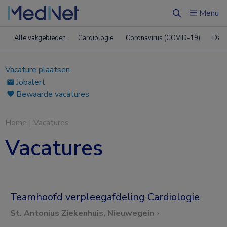
Menu
Zoeken
Alle vakgebieden
Cardiologie
Coronavirus (COVID-19)
Derm
Vacature plaatsen
Jobalert
Bewaarde vacatures
Home
|
Vacatures
Vacatures
Teamhoofd verpleegafdeling Cardiologie
St. Antonius Ziekenhuis, Nieuwegein