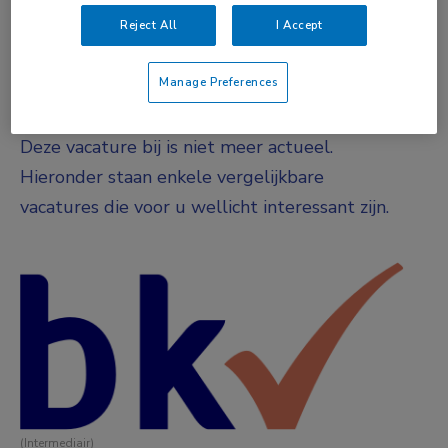
DIENSTVERBAND
Reject All
I Accept
Parttime
Manage Preferences
Vacature niet beschikbaar
Deze vacature bij is niet meer actueel.
Hieronder staan enkele vergelijkbare
vacatures die voor u wellicht interessant zijn.
(Intermediair)