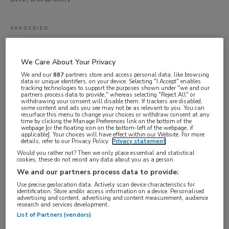
VAKGEBIED
Artsen
FUNCTIE
We Care About Your Privacy
SEH-arts
We and our
887
partners store and access personal data, like browsing
data or unique identifiers, on your device. Selecting "I Accept" enables
BRANCHE
tracking technologies to support the purposes shown under "we and our
partners process data to provide," whereas selecting "Reject All" or
Ziekenhuis
withdrawing your consent will disable them. If trackers are disabled,
some content and ads you see may not be as relevant to you. You can
resurface this menu to change your choices or withdraw consent at any
AANSTELLING
time by clicking the Manage Preferences link on the bottom of the
webpage [or the floating icon on the bottom-left of the webpage, if
Tijdelijk dienstverband
applicable]. Your choices will have effect within our Website. For more
details, refer to our Privacy Policy.
Privacy statement
PLAATSINGSDATUM
Would you rather not? Then we only place essential and statistical
13 juni 2025
cookies, these do not record any data about you as a person
We and our partners process data to provide:
NIVEAU
Use precise geolocation data. Actively scan device characteristics for
WO
identification. Store and/or access information on a device. Personalised
advertising and content, advertising and content measurement, audience
ERVARING
research and services development.
List of Partners (vendors)
Niet nader bepaald