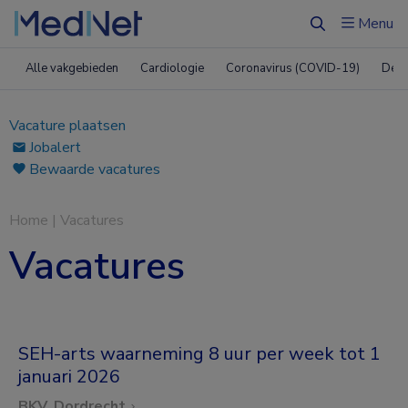
Menu
Zoeken
Alle vakgebieden
Cardiologie
Coronavirus (COVID-19)
Derm
Vacature plaatsen
Jobalert
Bewaarde vacatures
Home
|
Vacatures
Vacatures
SEH-arts waarneming 8 uur per week tot 1
januari 2026
BKV, Dordrecht