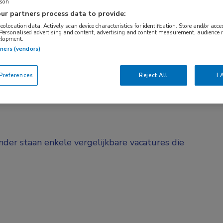
rson
BRANCHE
AANSTELLING
ur partners process data to provide:
Ziekenhuis
Vaste aanstelli
geolocation data. Actively scan device characteristics for identification. Store and/or acc
 Personalised advertising and content, advertising and content measurement, audience 
elopment.
tners (vendors)
DIENSTVERBAND
Fulltime
references
Reject All
I 
onder staan enkele vergelijkbare vacatures die