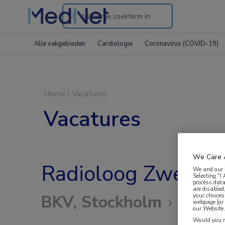
Search
through
Alle vakgebieden
Cardiologie
Coronavirus (COVID-19)
the
website
Home
|
Vacatures
Vacatures
We Care 
Radioloog Zweden
We and our
Selecting "I
process data
are disabled
your choices
BKV, Stockholm
webpage [or 
our Website. 
Would you ra