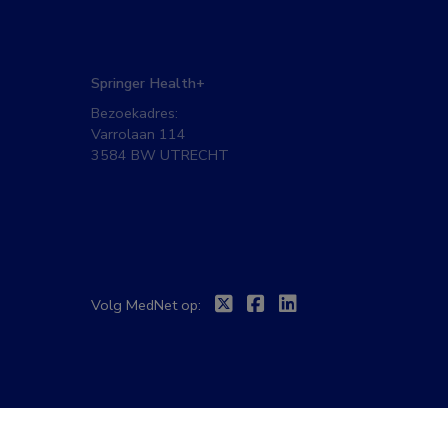
Springer Health+
Bezoekadres:
Varrolaan 114
3584 BW UTRECHT
Twitter
Facebook
Linkedin
Volg MedNet op: