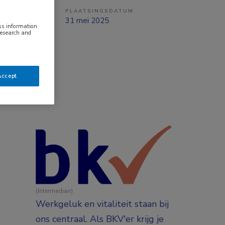
PLAATSINGSDATUM
ng
31 mei 2025
ess information
research and
Accept
(Intermediair)
Werkgeluk en vitaliteit staan bij
ons centraal. Als BKV'er krijg je