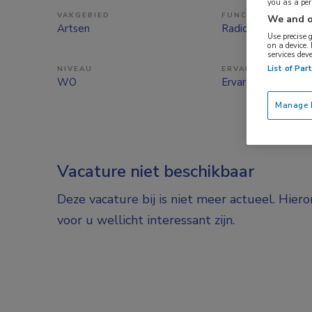
you as a pe
VAKGEBIED
FUNCTIE
We and o
Artsen
Radioloog
Use precise 
on a device.
services dev
List of Par
NIVEAU
ERVARING
WO
Ervaren
Manage P
Vacature niet beschikbaar
Deze vacature bij is niet meer actueel. Hier
voor u wellicht interessant zijn.