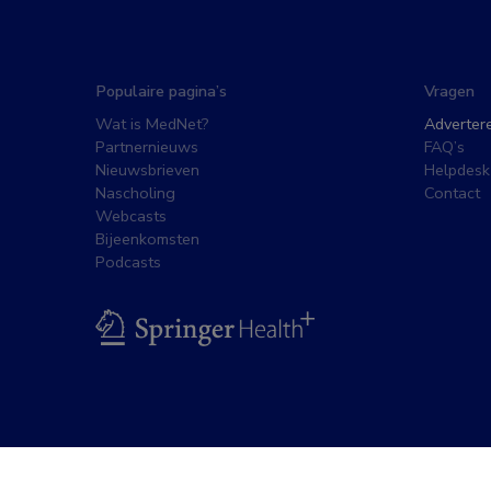
Populaire pagina’s
Vragen
Wat is MedNet?
Adverter
Partnernieuws
FAQ’s
Nieuwsbrieven
Helpdesk
Nascholing
Contact
Webcasts
Bijeenkomsten
Podcasts
BSL