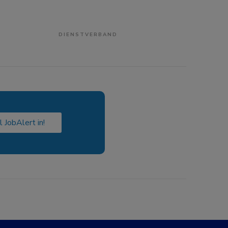
DIENSTVERBAND
l JobAlert in!