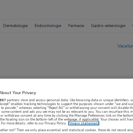
Dermatologie
Endocrinologie
Farmacie
Gastro-enterologie
Vacatur
About Your Privacy
887
partners store and access personal data, like browsing data or unique identifiers, o
 Accept" enables tracking technologies to support the purposes shown under "we and our
 to provide," whereas selecting "Reject All" or withdrawing your consent will disable th
, some content and ads you see may not be as relevant to you. You can resurface this
 or withdraw consent at any time by clicking the Manage Preferences link on the bottom
the floating icon on the bottom-left of the webpage, if applicable]. Your choices will hav
For more details, refer to our Privacy Policy.
Privacy statement
ther not? Then we only place essential and statistical cookies, these do not record an