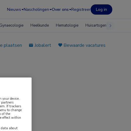
Nieuws
Nascholingen
Over ons
Registreer
Log in
Gynaecologie
Heelkunde
Hematologie
Huisartsgeneeskunde
e plaatsen
Jobalert
Bewaarde vacatures
n your device.
 partners
em. If trackers
 menu to change
 of the
e effect within
y data about