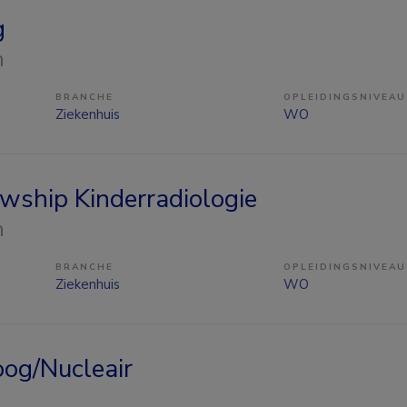
g
n
BRANCHE
OPLEIDINGSNIVEAU
Ziekenhuis
WO
owship Kinderradiologie
n
BRANCHE
OPLEIDINGSNIVEAU
Ziekenhuis
WO
oog/Nucleair