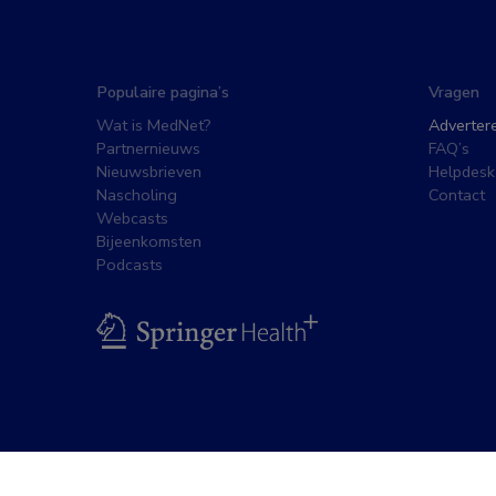
Populaire pagina’s
Vragen
Wat is MedNet?
Adverter
Partnernieuws
FAQ’s
Nieuwsbrieven
Helpdesk
Nascholing
Contact
Webcasts
Bijeenkomsten
Podcasts
BSL