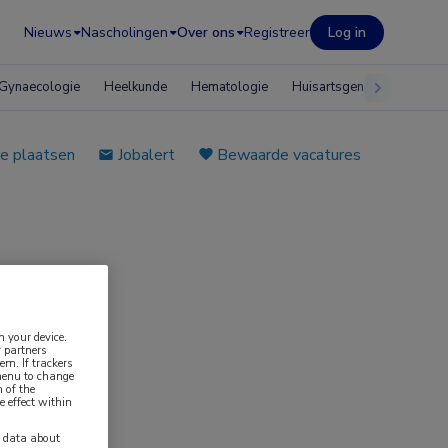
Nieuws
Nascholingen
Over ons
Registreer
Log in
Gynaecologie
Heelkunde
Hematologie
Huisartsgeneeskunde
e plaatsen
Jobalert
Bewaarde vacatures
n your device.
 partners
em. If trackers
 menu to change
 of the
e effect within
y data about