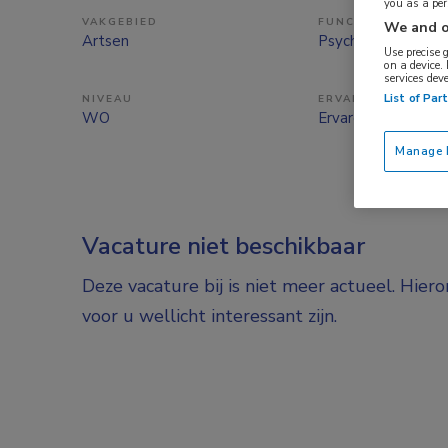
you as a pe
VAKGEBIED
FUNCTIE
We and o
Artsen
Psychiater
Use precise 
on a device.
services dev
List of Par
NIVEAU
ERVARING
WO
Ervaren
Manage P
Vacature niet beschikbaar
Deze vacature bij is niet meer actueel. Hier
voor u wellicht interessant zijn.