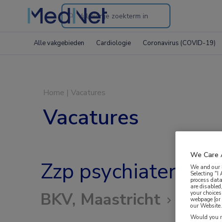
Search
through
Alle vakgebieden
Cardiologie
Coronavirus (COVID-19)
the
website
Home
|
Vacatures
Vacatures
We Care 
Zzp psychiater | v
We and our
Selecting "I
process data
are disabled
your choices
BKV, Maastricht
webpage [or 
our Website. 
Would you ra