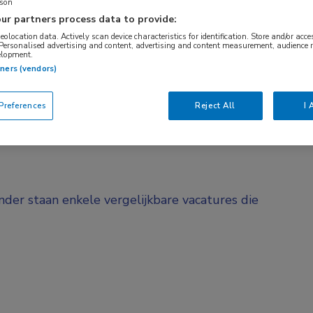
rson
BRANCHE
AANSTELLING
ur partners process data to provide:
Instelling/tehuis
Niet nader bep
geolocation data. Actively scan device characteristics for identification. Store and/or acc
 Personalised advertising and content, advertising and content measurement, audience 
elopment.
tners (vendors)
DIENSTVERBAND
Parttime
references
Reject All
I 
onder staan enkele vergelijkbare vacatures die