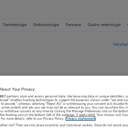
Dermatologie
Endocrinologie
Farmacie
Gastro-enterologie
Vacatur
About Your Privacy
olwassenen
887
partners store and access personal data, like browsing data or unique identifiers, o
 Accept" enables tracking technologies to support the purposes shown under "we and our
 to provide," whereas selecting "Reject All" or withdrawing your consent will disable th
, some content and ads you see may not be as relevant to you. You can resurface this
 or withdraw consent at any time by clicking the Manage Preferences link on the bottom
the floating icon on the bottom-left of the webpage, if applicable]. Your choices will hav
For more details, refer to our Privacy Policy.
Privacy statement
ther not? Then we only place essential and statistical cookies, these do not record an