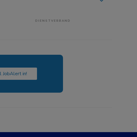
DIENSTVERBAND
l JobAlert in!