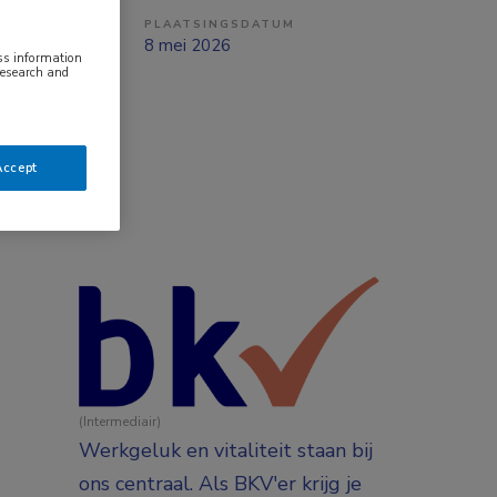
PLAATSINGSDATUM
aald
8 mei 2026
ess information
research and
Accept
(Intermediair)
Werkgeluk en vitaliteit staan bij
ons centraal. Als BKV'er krijg je