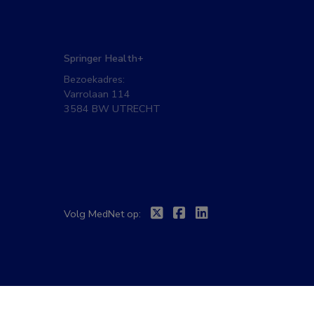
Springer Health+
Bezoekadres:
Varrolaan 114
3584 BW UTRECHT
Twitter
Facebook
Linkedin
Volg MedNet op: