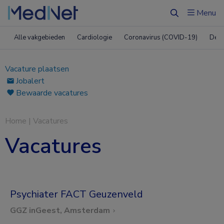
Menu
Zoeken
Alle vakgebieden
Cardiologie
Coronavirus (COVID-19)
Derm
Vacature plaatsen
Jobalert
Bewaarde vacatures
Home
|
Vacatures
Vacatures
Psychiater FACT Geuzenveld
GGZ inGeest, Amsterdam