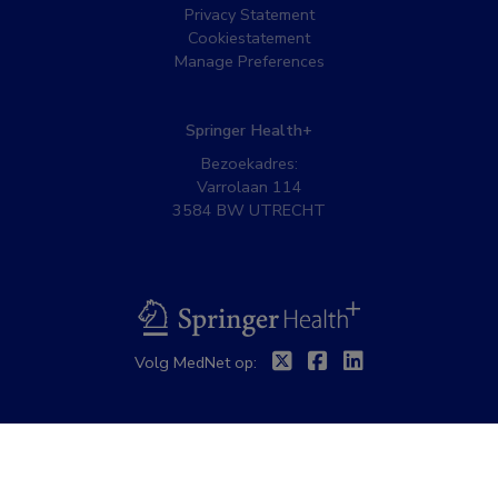
Privacy Statement
Cookiestatement
Manage Preferences
Springer Health+
Bezoekadres:
Varrolaan 114
3584 BW UTRECHT
BSL
Twitter
Facebook
Linkedin
Volg MedNet op: