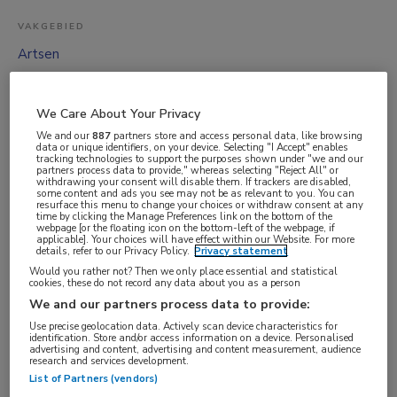
VAKGEBIED
Artsen
FUNCTIE
Psychiater
We Care About Your Privacy
BRANCHE
We and our
887
partners store and access personal data, like browsing
data or unique identifiers, on your device. Selecting "I Accept" enables
Thuiszorg
tracking technologies to support the purposes shown under "we and our
partners process data to provide," whereas selecting "Reject All" or
AANSTELLING
withdrawing your consent will disable them. If trackers are disabled,
some content and ads you see may not be as relevant to you. You can
Vaste aanstelling
resurface this menu to change your choices or withdraw consent at any
time by clicking the Manage Preferences link on the bottom of the
webpage [or the floating icon on the bottom-left of the webpage, if
PLAATSINGSDATUM
applicable]. Your choices will have effect within our Website. For more
details, refer to our Privacy Policy.
Privacy statement
4 november 2025
Would you rather not? Then we only place essential and statistical
NIVEAU
cookies, these do not record any data about you as a person
We and our partners process data to provide:
WO
Use precise geolocation data. Actively scan device characteristics for
ERVARING
identification. Store and/or access information on a device. Personalised
advertising and content, advertising and content measurement, audience
Ervaren
research and services development.
List of Partners (vendors)
DIENSTVERBAND