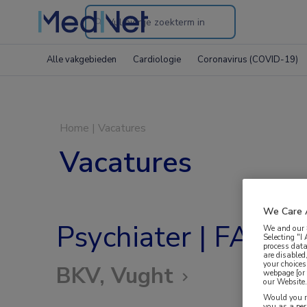
Search
through
Alle vakgebieden
Cardiologie
Coronavirus (COVID-19)
the
website
Home
|
Vacatures
Vacatures
We Care 
Psychiater | FACT
We and our
Selecting "I
process data
are disabled
your choices
BKV, Vught
webpage [or 
our Website. 
Would you ra
you as a pe