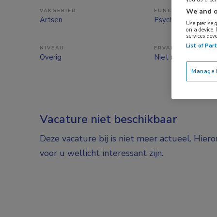
We and o
VAKGEBIED
FUNCTIE
Artsen
Psychiater
Use precise 
on a device.
services dev
List of Par
NIVEAU
ERVARING
Overig
Niet nader bepaal
Manage P
Vacature niet beschikbaar
Deze vacature bij is niet meer actueel. Hier
voor u wellicht interessant zijn.