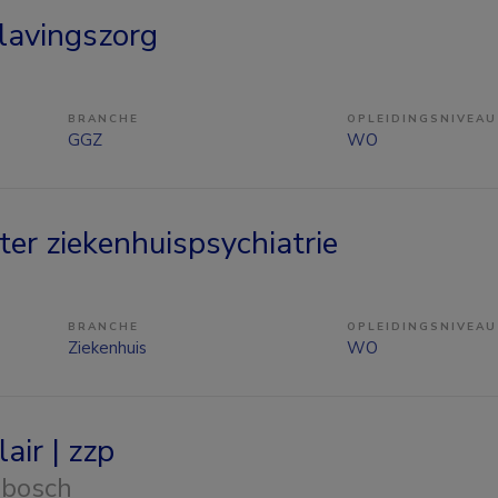
slavingszorg
BRANCHE
OPLEIDINGSNIVEAU
GGZ
WO
ter ziekenhuispsychiatrie
BRANCHE
OPLEIDINGSNIVEAU
Ziekenhuis
WO
air | zzp
nbosch