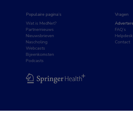
Populaire pagina’s
Vragen
Wat is MedNet?
Adverter
Partnernieuws
FAQ’s
Nieuwsbrieven
Helpdesk
Nascholing
Contact
Webcasts
Bijeenkomsten
Podcasts
BSL