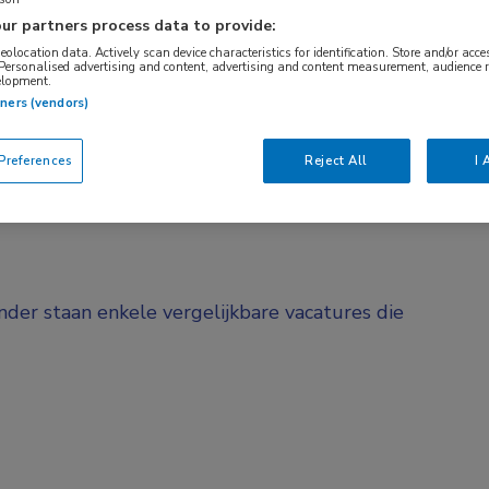
ur partners process data to provide:
BRANCHE
AANSTELLING
Onbekend
Vaste aanstelli
geolocation data. Actively scan device characteristics for identification. Store and/or acc
 Personalised advertising and content, advertising and content measurement, audience 
elopment.
tners (vendors)
DIENSTVERBAND
d
Niet nader bepaald
references
Reject All
I 
onder staan enkele vergelijkbare vacatures die