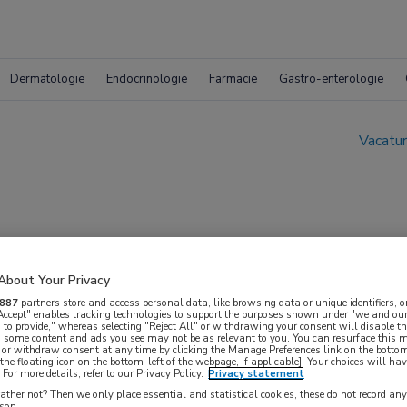
Dermatologie
Endocrinologie
Farmacie
Gastro-enterologie
Vacatur
About Your Privacy
-team
887
partners store and access personal data, like browsing data or unique identifiers, o
 Accept" enables tracking technologies to support the purposes shown under "we and our
 to provide," whereas selecting "Reject All" or withdrawing your consent will disable th
, some content and ads you see may not be as relevant to you. You can resurface this
 or withdraw consent at any time by clicking the Manage Preferences link on the bottom
the floating icon on the bottom-left of the webpage, if applicable]. Your choices will hav
For more details, refer to our Privacy Policy.
Privacy statement
ther not? Then we only place essential and statistical cookies, these do not record an
rson