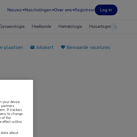
Nieuws
Nascholingen
Over ons
Registreer
Log in
Gynaecologie
Heelkunde
Hematologie
Huisartsgeneeskunde
e plaatsen
Jobalert
Bewaarde vacatures
n your device.
 partners
em. If trackers
 menu to change
 of the
e effect within
y data about