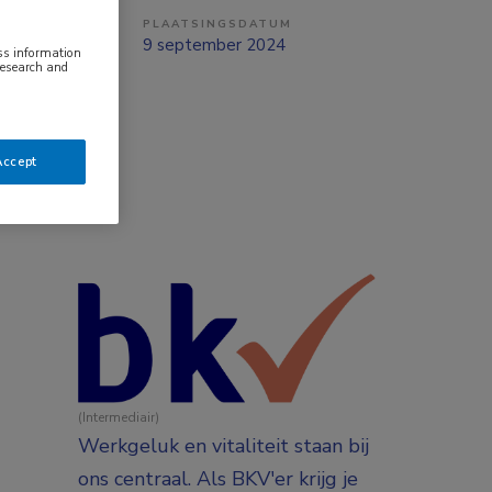
PLAATSINGSDATUM
ng
9 september 2024
ess information
research and
Accept
(Intermediair)
Werkgeluk en vitaliteit staan bij
ons centraal. Als BKV'er krijg je