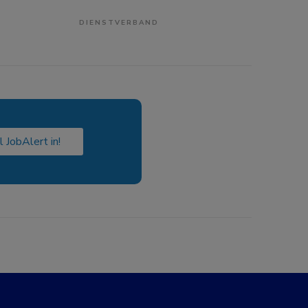
DIENSTVERBAND
l JobAlert in!