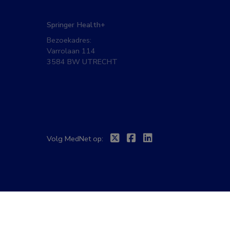
Springer Health+
Bezoekadres:
Varrolaan 114
3584 BW UTRECHT
Twitter
Facebook
Linkedin
Volg MedNet op: