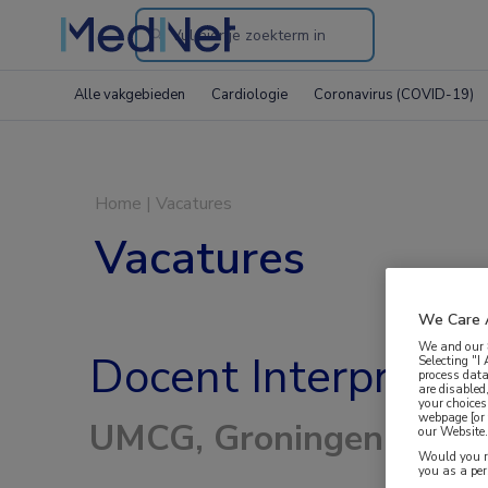
Search
through
Alle vakgebieden
Cardiologie
Coronavirus (COVID-19)
the
website
Home
|
Vacatures
Vacatures
We Care 
We and our
Docent Interprofess
Selecting "I
process data
are disabled
your choices
webpage [or 
UMCG, Groningen
our Website. 
Would you ra
you as a pe