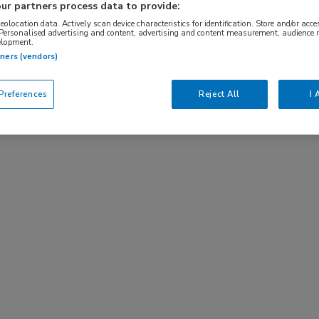
ur partners process data to provide:
BRANCHE
AANSTELLING
geolocation data. Actively scan device characteristics for identification. Store and/or acc
Ziekenhuis
Tijdelijk met ui
 Personalised advertising and content, advertising and content measurement, audience 
elopment.
tners (vendors)
DIENSTVERBAND
d
Niet nader bepaald
references
Reject All
I 