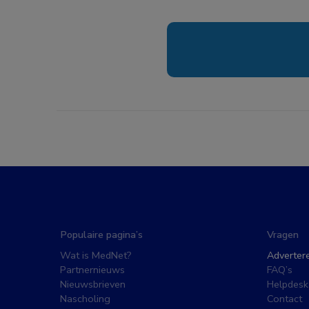
Populaire pagina’s
Vragen
Wat is MedNet?
Adverter
Partnernieuws
FAQ’s
Nieuwsbrieven
Helpdesk
Nascholing
Contact