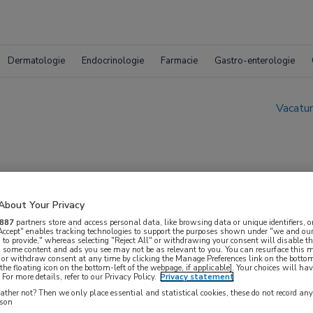
Dermatologie
Endocrinologie
Farmacie
Gastro-enterologie
Vacatur
About Your Privacy
887
partners store and access personal data, like browsing data or unique identifiers, o
ioneel onderwijs in de e
 Accept" enables tracking technologies to support the purposes shown under "we and our
 to provide," whereas selecting "Reject All" or withdrawing your consent will disable th
, some content and ads you see may not be as relevant to you. You can resurface this
 or withdraw consent at any time by clicking the Manage Preferences link on the bottom
the floating icon on the bottom-left of the webpage, if applicable]. Your choices will hav
For more details, refer to our Privacy Policy.
Privacy statement
ther not? Then we only place essential and statistical cookies, these do not record an
rson