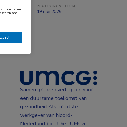
PLAATSINGSDATUM
ess information
tzicht op vast
19 mei 2026
research and
Accept
Samen grenzen verleggen voor
een duurzame toekomst van
gezondheid Als grootste
werkgever van Noord-
Nederland biedt het UMCG