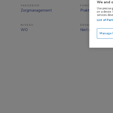
We and o
VAKGEBIED
FUNCTIE
Use precise 
Zorgmanagement
Praktijkopleider
on a device.
services dev
List of Par
NIVEAU
ERVARING
WO
Niet nader bepaal
Manage P