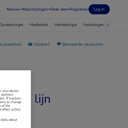
Nieuws
Nascholingen
Over ons
Registreer
Log in
Gynaecologie
Heelkunde
Hematologie
Huisartsgeneeskunde
e plaatsen
Jobalert
Bewaarde vacatures
n your device.
erste lijn
 partners
em. If trackers
 menu to change
 of the
e effect within
y data about