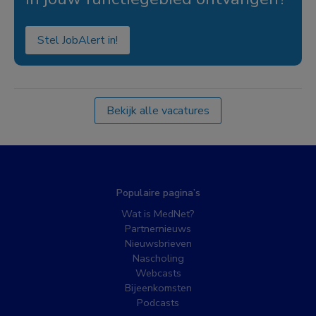
Stel JobAlert in!
Bekijk alle vacatures
Populaire pagina’s
Wat is MedNet?
Partnernieuws
Nieuwsbrieven
Nascholing
Webcasts
Bijeenkomsten
Podcasts