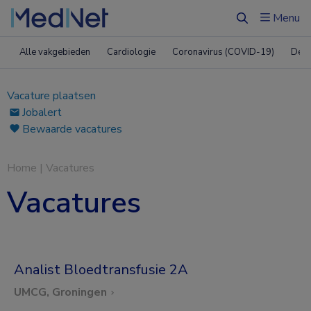
Menu
Zoeken
Alle vakgebieden
Cardiologie
Coronavirus (COVID-19)
Derm
Vacature plaatsen
Jobalert
Bewaarde vacatures
Home
|
Vacatures
Vacatures
Analist Bloedtransfusie 2A
UMCG, Groningen