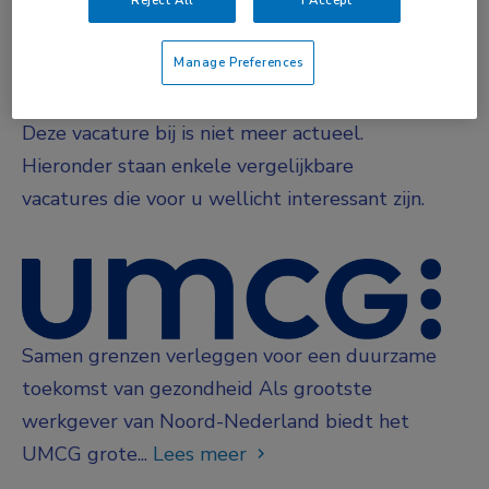
Niet nader bepaald
Manage Preferences
Vacature niet beschikbaar
Deze vacature bij is niet meer actueel.
Hieronder staan enkele vergelijkbare
vacatures die voor u wellicht interessant zijn.
Samen grenzen verleggen voor een duurzame
toekomst van gezondheid Als grootste
werkgever van Noord-Nederland biedt het
UMCG grote...
Lees meer