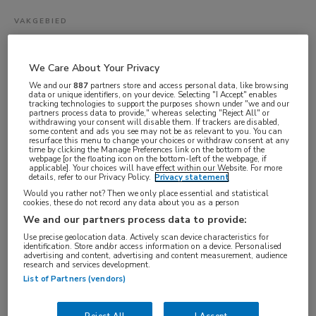
VAKGEBIED
Paramedici
FUNCTIE
We Care About Your Privacy
Analist
We and our
887
partners store and access personal data, like browsing
data or unique identifiers, on your device. Selecting "I Accept" enables
BRANCHE
tracking technologies to support the purposes shown under "we and our
partners process data to provide," whereas selecting "Reject All" or
Ziekenhuis
withdrawing your consent will disable them. If trackers are disabled,
some content and ads you see may not be as relevant to you. You can
resurface this menu to change your choices or withdraw consent at any
AANSTELLING
time by clicking the Manage Preferences link on the bottom of the
webpage [or the floating icon on the bottom-left of the webpage, if
Tijdelijk met uitzicht op vast
applicable]. Your choices will have effect within our Website. For more
details, refer to our Privacy Policy.
Privacy statement
PLAATSINGSDATUM
Would you rather not? Then we only place essential and statistical
19 mei 2026
cookies, these do not record any data about you as a person
We and our partners process data to provide:
NIVEAU
Use precise geolocation data. Actively scan device characteristics for
HBO
identification. Store and/or access information on a device. Personalised
advertising and content, advertising and content measurement, audience
ERVARING
research and services development.
List of Partners (vendors)
Ervaren
DIENSTVERBAND
Reject All
I Accept