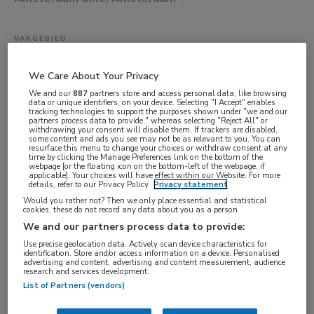
VAKGEBIED
Artsen
We Care About Your Privacy
FUNCTIE
We and our
887
partners store and access personal data, like browsing
Overige beroepen medici
data or unique identifiers, on your device. Selecting "I Accept" enables
tracking technologies to support the purposes shown under "we and our
BRANCHE
partners process data to provide," whereas selecting "Reject All" or
withdrawing your consent will disable them. If trackers are disabled,
some content and ads you see may not be as relevant to you. You can
Ziekenhuis
resurface this menu to change your choices or withdraw consent at any
time by clicking the Manage Preferences link on the bottom of the
AANSTELLING
webpage [or the floating icon on the bottom-left of the webpage, if
applicable]. Your choices will have effect within our Website. For more
Tijdelijk dienstverband
details, refer to our Privacy Policy.
Privacy statement
PLAATSINGSDATUM
Would you rather not? Then we only place essential and statistical
cookies, these do not record any data about you as a person
22 januari 2025
We and our partners process data to provide:
NIVEAU
Use precise geolocation data. Actively scan device characteristics for
identification. Store and/or access information on a device. Personalised
WO
advertising and content, advertising and content measurement, audience
research and services development.
ERVARING
List of Partners (vendors)
In opleiding