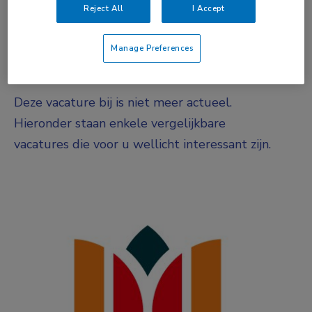
DIENSTVERBAND
Reject All
I Accept
0-uren contract
Manage Preferences
Vacature niet beschikbaar
Deze vacature bij is niet meer actueel.
Hieronder staan enkele vergelijkbare
vacatures die voor u wellicht interessant zijn.