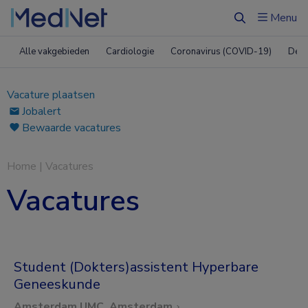
Menu
Zoeken
Alle vakgebieden
Cardiologie
Coronavirus (COVID-19)
Derm
Vacature plaatsen
Jobalert
Bewaarde vacatures
Home
|
Vacatures
Vacatures
Student (Dokters)assistent Hyperbare
Geneeskunde
Amsterdam UMC, Amsterdam