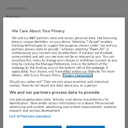
VAKGEBIED
Artsen
FUNCTIE
We Care About Your Privacy
Overige beroepen medici
We and our
887
partners store and access personal data, like browsing
BRANCHE
data or unique identifiers, on your device. Selecting "I Accept" enables
tracking technologies to support the purposes shown under "we and our
partners process data to provide," whereas selecting "Reject All" or
GGZ
withdrawing your consent will disable them. If trackers are disabled,
some content and ads you see may not be as relevant to you. You can
AANSTELLING
resurface this menu to change your choices or withdraw consent at any
time by clicking the Manage Preferences link on the bottom of the
Vaste aanstelling
webpage [or the floating icon on the bottom-left of the webpage, if
applicable]. Your choices will have effect within our Website. For more
PLAATSINGSDATUM
details, refer to our Privacy Policy.
Privacy statement
Would you rather not? Then we only place essential and statistical
12 mei 2026
cookies, these do not record any data about you as a person
NIVEAU
We and our partners process data to provide:
HBO
Use precise geolocation data. Actively scan device characteristics for
identification. Store and/or access information on a device. Personalised
ERVARING
advertising and content, advertising and content measurement, audience
research and services development.
Starter
List of Partners (vendors)
DIENSTVERBAND