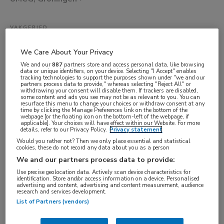
VAKGEBIED
Artsen
We Care About Your Privacy
FUNCTIE
We and our
887
partners store and access personal data, like browsing
Overige beroepen medici
data or unique identifiers, on your device. Selecting "I Accept" enables
tracking technologies to support the purposes shown under "we and our
partners process data to provide," whereas selecting "Reject All" or
BRANCHE
withdrawing your consent will disable them. If trackers are disabled,
some content and ads you see may not be as relevant to you. You can
Ziekenhuis
resurface this menu to change your choices or withdraw consent at any
time by clicking the Manage Preferences link on the bottom of the
AANSTELLING
webpage [or the floating icon on the bottom-left of the webpage, if
applicable]. Your choices will have effect within our Website. For more
Niet nader bepaald
details, refer to our Privacy Policy.
Privacy statement
Would you rather not? Then we only place essential and statistical
PLAATSINGSDATUM
cookies, these do not record any data about you as a person
12 mei 2026
We and our partners process data to provide:
NIVEAU
Use precise geolocation data. Actively scan device characteristics for
identification. Store and/or access information on a device. Personalised
HBO
advertising and content, advertising and content measurement, audience
research and services development.
ERVARING
List of Partners (vendors)
Niet nader bepaald