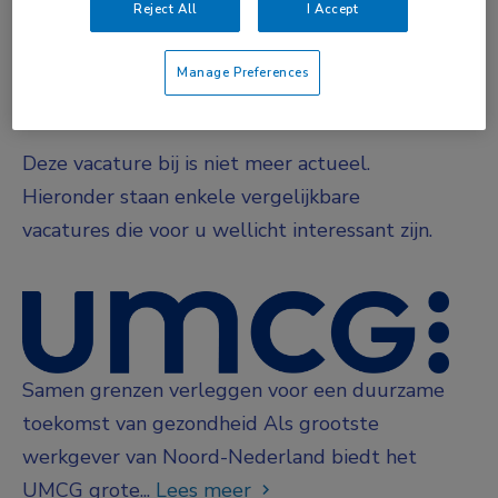
DIENSTVERBAND
Reject All
I Accept
Niet nader bepaald
Manage Preferences
Vacature niet beschikbaar
Deze vacature bij is niet meer actueel.
Hieronder staan enkele vergelijkbare
vacatures die voor u wellicht interessant zijn.
Samen grenzen verleggen voor een duurzame
toekomst van gezondheid Als grootste
werkgever van Noord-Nederland biedt het
UMCG grote...
Lees meer