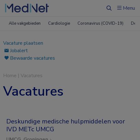
Menu
Zoeken
Alle vakgebieden
Cardiologie
Coronavirus (COVID-19)
Derm
Vacature plaatsen
Jobalert
Bewaarde vacatures
Home
|
Vacatures
Vacatures
Deskundige medische hulpmiddelen voor
IVD METc UMCG
UMCG, Groningen