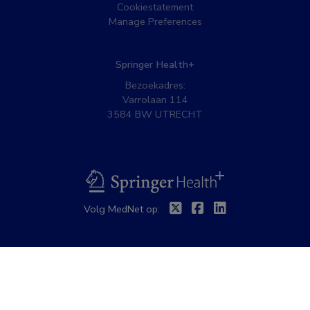
Cookiestatement
Manage Preferences
Springer Health+
Bezoekadres:
Varrolaan 114
3584 BW UTRECHT
BSL
Twitter
Facebook
Linkedin
Volg MedNet op: