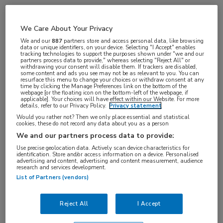
VAKGEBIED
We Care About Your Privacy
Artsen
We and our
887
partners store and access personal data, like browsing
FUNCTIE
data or unique identifiers, on your device. Selecting "I Accept" enables
tracking technologies to support the purposes shown under "we and our
Overige beroepen medici
partners process data to provide," whereas selecting "Reject All" or
withdrawing your consent will disable them. If trackers are disabled,
BRANCHE
some content and ads you see may not be as relevant to you. You can
resurface this menu to change your choices or withdraw consent at any
Onbekend
time by clicking the Manage Preferences link on the bottom of the
webpage [or the floating icon on the bottom-left of the webpage, if
applicable]. Your choices will have effect within our Website. For more
AANSTELLING
details, refer to our Privacy Policy.
Privacy statement
Tijdelijk dienstverband
Would you rather not? Then we only place essential and statistical
cookies, these do not record any data about you as a person
PLAATSINGSDATUM
We and our partners process data to provide:
13 november 2025
Use precise geolocation data. Actively scan device characteristics for
identification. Store and/or access information on a device. Personalised
NIVEAU
advertising and content, advertising and content measurement, audience
research and services development.
WO
List of Partners (vendors)
ERVARING
Starter
Reject All
I Accept
DIENSTVERBAND