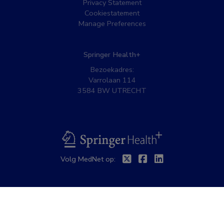
Privacy Statement
Cookiestatement
Manage Preferences
Springer Health+
Bezoekadres:
Varrolaan 114
3584 BW UTRECHT
BSL
Twitter
Facebook
Linkedin
Volg MedNet op: