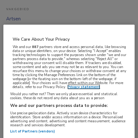
VAKGEBIED
Artsen
FUNCTIE
MDL-arts
We Care About Your Privacy
BRANCHE
We and our
887
partners store and access personal data, like browsing
data or unique identifiers, on your device. Selecting "I Accept" enables
Ziekenhuis
tracking technologies to support the purposes shown under "we and our
partners process data to provide," whereas selecting "Reject All" or
AANSTELLING
withdrawing your consent will disable them. If trackers are disabled,
some content and ads you see may not be as relevant to you. You can
resurface this menu to change your choices or withdraw consent at any
Niet nader bepaald
time by clicking the Manage Preferences link on the bottom of the
webpage [or the floating icon on the bottom-left of the webpage, if
PLAATSINGSDATUM
applicable]. Your choices will have effect within our Website. For more
details, refer to our Privacy Policy.
Privacy statement
11 november 2025
Would you rather not? Then we only place essential and statistical
NIVEAU
cookies, these do not record any data about you as a person
We and our partners process data to provide:
WO
Use precise geolocation data. Actively scan device characteristics for
ERVARING
identification. Store and/or access information on a device. Personalised
advertising and content, advertising and content measurement, audience
Niet nader bepaald
research and services development.
List of Partners (vendors)
DIENSTVERBAND