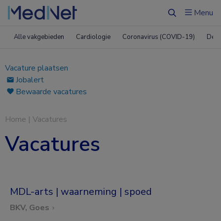
Menu
Zoeken
Alle vakgebieden
Cardiologie
Coronavirus (COVID-19)
Derm
Vacature plaatsen
Jobalert
Bewaarde vacatures
Home
|
Vacatures
Vacatures
MDL-arts | waarneming | spoed
BKV, Goes