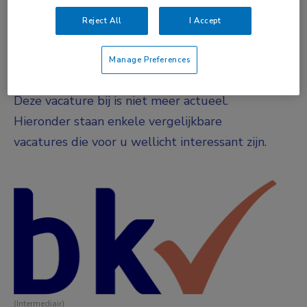
DIENSTVERBAND
Reject All
I Accept
Fulltime
Manage Preferences
Vacature niet beschikbaar
Deze vacature bij is niet meer actueel.
Hieronder staan enkele vergelijkbare
vacatures die voor u wellicht interessant zijn.
(Intermediair)