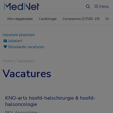
Menu
Zoeken
Alle vakgebieden
Cardiologie
Coronavirus (COVID-19)
Derm
Vacature plaatsen
Jobalert
Bewaarde vacatures
Home
|
Vacatures
Vacatures
KNO-arts hoofd-halschirurgie & hoofd-
halsoncologie
BKV, Angoulême