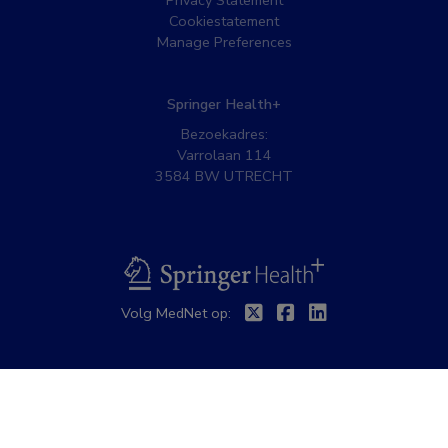
Privacy Statement
Cookiestatement
Manage Preferences
Springer Health+
Bezoekadres:
Varrolaan 114
3584 BW UTRECHT
BSL
Twitter
Facebook
Linkedin
Volg MedNet op: