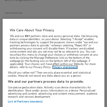
VAKGEBIED
Artsen
FUNCTIE
We Care About Your Privacy
KNO-arts
We and our
887
partners store and access personal data, like browsing
data or unique identifiers, on your device. Selecting "I Accept" enables
BRANCHE
tracking technologies to support the purposes shown under "we and our
partners process data to provide," whereas selecting "Reject All" or
Ziekenhuis
withdrawing your consent will disable them. If trackers are disabled,
some content and ads you see may not be as relevant to you. You can
AANSTELLING
resurface this menu to change your choices or withdraw consent at any
time by clicking the Manage Preferences link on the bottom of the
Vaste aanstelling
webpage [or the floating icon on the bottom-left of the webpage, if
applicable]. Your choices will have effect within our Website. For more
details, refer to our Privacy Policy.
Privacy statement
PLAATSINGSDATUM
Would you rather not? Then we only place essential and statistical
28 mei 2025
cookies, these do not record any data about you as a person
We and our partners process data to provide:
NIVEAU
Use precise geolocation data. Actively scan device characteristics for
WO
identification. Store and/or access information on a device. Personalised
advertising and content, advertising and content measurement, audience
ERVARING
research and services development.
List of Partners (vendors)
Ervaren