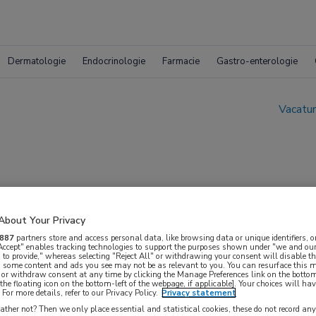
Dermatologie
Endocrinologie
Farmacie
Gastro-enterologie
Vacatur
About Your Privacy
ourgogne
887
partners store and access personal data, like browsing data or unique identifiers, o
 Accept" enables tracking technologies to support the purposes shown under "we and our
 to provide," whereas selecting "Reject All" or withdrawing your consent will disable th
, some content and ads you see may not be as relevant to you. You can resurface this
 or withdraw consent at any time by clicking the Manage Preferences link on the bottom
the floating icon on the bottom-left of the webpage, if applicable]. Your choices will hav
For more details, refer to our Privacy Policy.
Privacy statement
ther not? Then we only place essential and statistical cookies, these do not record an