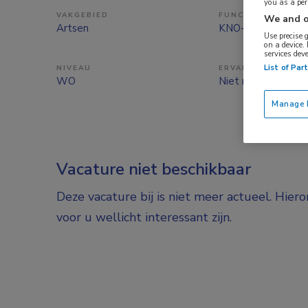
you as a pe
VAKGEBIED
FUNCTIE
We and o
Artsen
KNO-arts
Use precise 
on a device.
services dev
List of Par
NIVEAU
ERVARING
WO
Niet nader bepaal
Manage P
Vacature niet beschikbaar
Deze vacature bij is niet meer actueel. Hier
voor u wellicht interessant zijn.