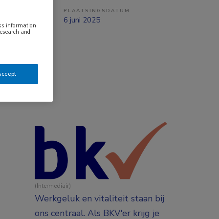
PLAATSINGSDATUM
ng
6 juni 2025
ess information
research and
Accept
(Intermediair)
Werkgeluk en vitaliteit staan bij
ons centraal. Als BKV'er krijg je