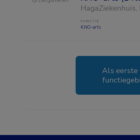
Eergisteren
HagaZiekenhuis
,
FUNCTIE
KNO-arts
Als eerste
functiegeb