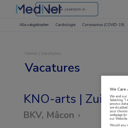
Search
through
Alle vakgebieden
Cardiologie
Coronavirus (COVID-19)
the
website
Home
|
Vacatures
Vacatures
We Care 
KNO-arts | Zuid-B
We and our
Selecting "I
process data
are disabled
your choices
BKV, Mâcon
webpage [or 
our Website. 
Would you ra