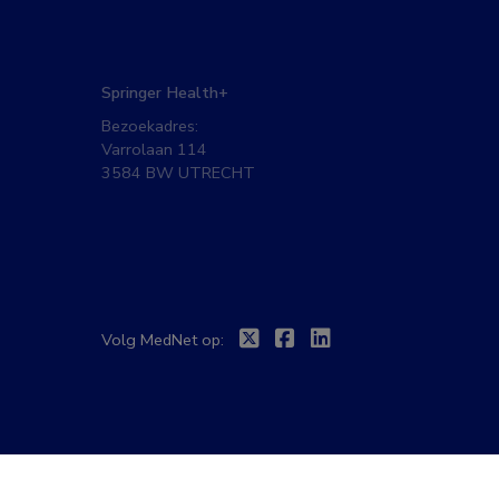
Springer Health+
Bezoekadres:
Varrolaan 114
3584 BW UTRECHT
Twitter
Facebook
Linkedin
Volg MedNet op: