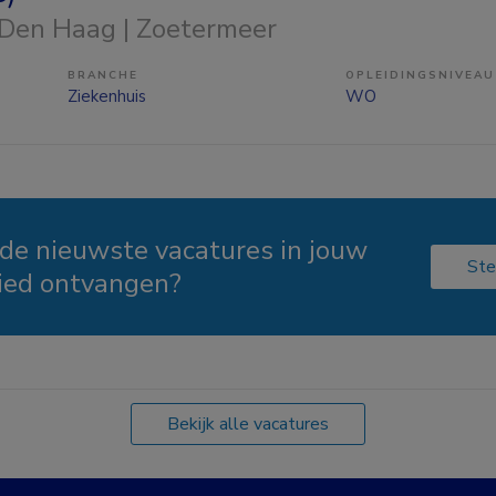
 Den Haag | Zoetermeer
BRANCHE
OPLEIDINGSNIVEAU
Ziekenhuis
WO
 de nieuwste vacatures in jouw
Ste
ied ontvangen?
Bekijk alle vacatures