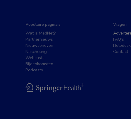
Populaire pagina’s
Vragen
Wat is MedNet?
Adverter
Partnernieuws
FAQ’s
Nieuwsbrieven
Helpdesk
Nascholing
Contact
Webcasts
Bijeenkomsten
Podcasts
BSL